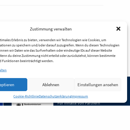
Zustimmung verwalten
timales Erlebnis zu bieten, verwenden wir Technologien wie Cookies, um
ationen zu speichern und/oder darauf zuzugreifen. Wenn du diesen Technologien
nnen wir Daten wie das Surfverhalten oder eindeutige IDs auf dieser Website
 Wenn du deine Zustimmung nicht erteilst oder zurückziehst, können bestimmte
 Funktionen beeinträchtigt werden.
alten
eptieren
Ablehnen
Einstellungen ansehen
Unsere Inhalte stehen
Cookie-Richtlinie
Datenschutzerklärung
Impressum
unter der Lizenz
CC BY 4.0
.
Für Inhalte von Partnern
achten Sie bitte auf die
Lizenzbedingungen der
verlinkten Webseiten.