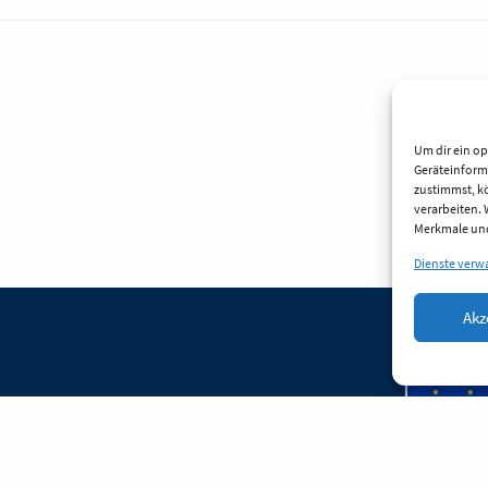
Um dir ein op
Geräteinform
zustimmst, kö
verarbeiten.
Merkmale und
Dienste verw
Akz
herung
WLO Beirat
Kontakt
Richtlinie (EU)