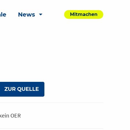
le
News
Mitmachen
ZUR QUELLE
kein OER