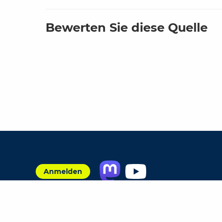
Bewerten Sie diese Quelle
Anmelden
Jobs
Partner
FAQ
Quellen
Qualitätssic
Impressum
Datenschutz
Plug-in
Cookie-