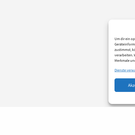
Um dir ein op
Geräteinform
zustimmst, kö
verarbeiten.
Merkmale und
Dienste verw
Akz