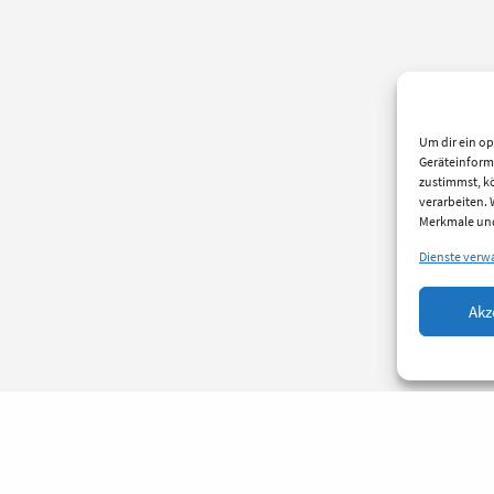
Um dir ein op
Geräteinform
zustimmst, kö
verarbeiten.
Merkmale und
Dienste verw
Akz