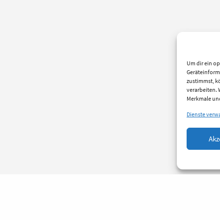
Um dir ein op
Geräteinform
zustimmst, kö
verarbeiten.
Merkmale und
Dienste verw
Akz