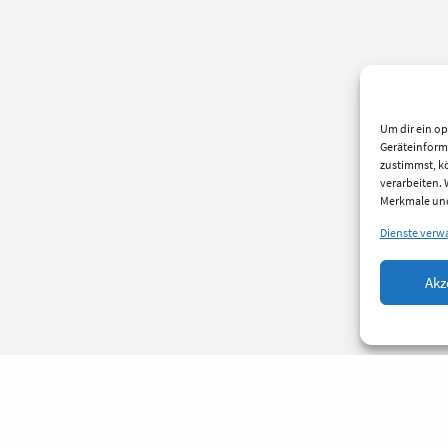
Um dir ein op
Geräteinform
zustimmst, kö
verarbeiten.
Merkmale und
Dienste verw
Akz