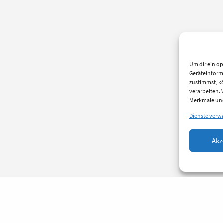
Um dir ein op
Geräteinform
zustimmst, kö
verarbeiten.
Merkmale und
Dienste verw
Akz