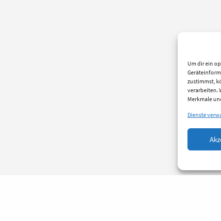
Um dir ein op
Geräteinform
zustimmst, kö
verarbeiten.
Merkmale und
Dienste verw
Akz