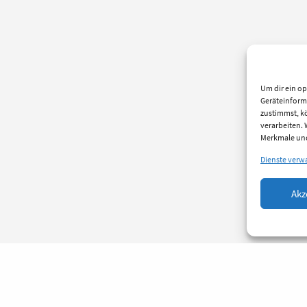
Um dir ein op
Geräteinform
zustimmst, kö
verarbeiten.
Merkmale und
Dienste verw
Akz