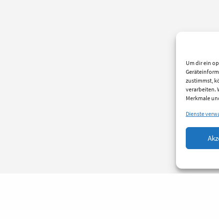
Um dir ein op
Geräteinform
zustimmst, kö
verarbeiten.
Merkmale und
Dienste verw
Akz