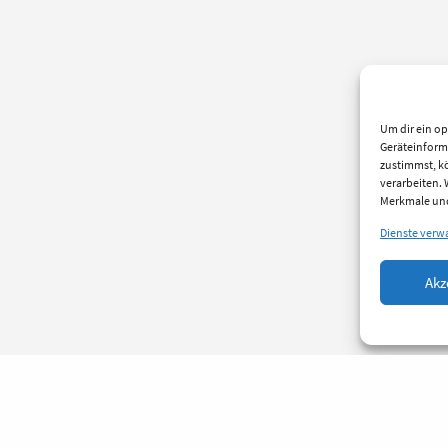
Um dir ein op
Geräteinform
zustimmst, kö
verarbeiten.
Merkmale und
Dienste verw
Akz