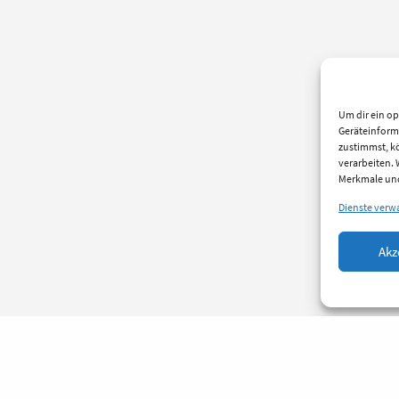
Um dir ein op
Geräteinform
zustimmst, kö
verarbeiten.
Merkmale und
Dienste verw
Akz