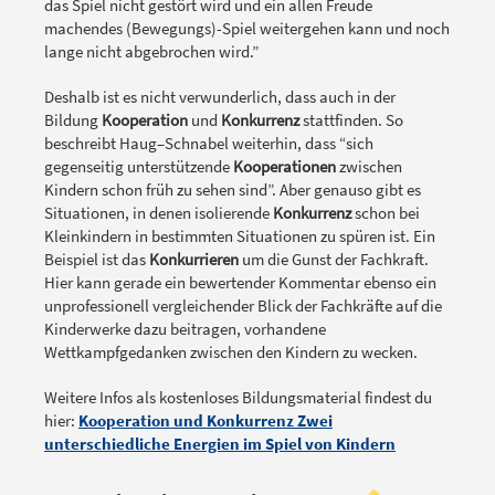
das Spiel nicht gestört wird und ein allen Freude
machendes (Bewegungs)-Spiel weitergehen kann und noch
lange nicht abgebrochen wird.”
Deshalb ist es nicht verwunderlich, dass auch in der
Bildung
Kooperation
und
Konkurrenz
stattfinden. So
beschreibt Haug–Schnabel weiterhin, dass “sich
gegenseitig unterstützende
Kooperationen
zwischen
Kindern schon früh zu sehen sind”. Aber genauso gibt es
Situationen, in denen isolierende
Konkurrenz
schon bei
Kleinkindern in bestimmten Situationen zu spüren ist. Ein
Beispiel ist das
Konkurrieren
um die Gunst der Fachkraft.
Hier kann gerade ein bewertender Kommentar ebenso ein
unprofessionell vergleichender Blick der Fachkräfte auf die
Kinderwerke dazu beitragen, vorhandene
Wettkampfgedanken zwischen den Kindern zu wecken.
Weitere Infos als kostenloses Bildungsmaterial findest du
hier:
Kooperation und Konkurrenz Zwei
unterschiedliche Energien im Spiel von Kindern