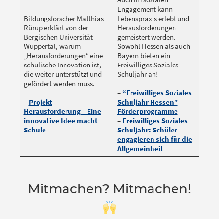
Engagement kann
Bildungsforscher Matthias
Lebenspraxis erlebt und
Rürup erklärt von der
Herausforderungen
Bergischen Universität
gemeistert werden.
Wuppertal, warum
Sowohl Hessen als auch
„Herausforderungen“ eine
Bayern bieten ein
schulische Innovation ist,
Freiwilliges Soziales
die weiter unterstützt und
Schuljahr an!
gefördert werden muss.
–
“Freiwilliges Soziales
–
Projekt
Schuljahr Hessen”
Herausforderung – Eine
Förderprogramme
innovative Idee macht
–
Freiwilliges Soziales
Schule
Schuljahr: Schüler
engagieren sich für die
Allgemeinheit
Mitmachen? Mitmachen!