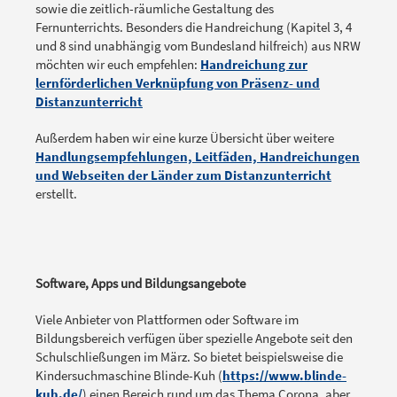
sowie die zeitlich-räumliche Gestaltung des
Fernunterrichts. Besonders die Handreichung (Kapitel 3, 4
und 8 sind unabhängig vom Bundesland hilfreich) aus NRW
möchten wir euch empfehlen:
Handreichung zur
lernförderlichen Verknüpfung von Präsenz- und
Distanzunterricht
Außerdem haben wir eine kurze Übersicht über weitere
Handlungsempfehlungen, Leitfäden, Handreichungen
und Webseiten der Länder zum Distanzunterricht
erstellt.
Software, Apps und Bildungsangebote
Viele Anbieter von Plattformen oder Software im
Bildungsbereich verfügen über spezielle Angebote seit den
Schulschließungen im März. So bietet beispielsweise die
Kindersuchmaschine Blinde-Kuh (
https://www.blinde-
kuh.de/
) einen Bereich rund um das Thema Corona, aber