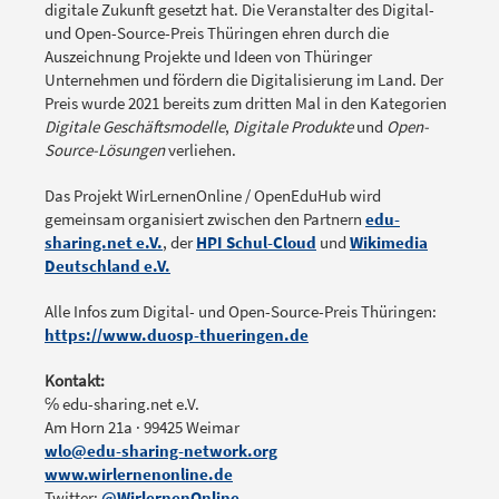
digitale Zukunft gesetzt hat. Die Veranstalter des Digital-
und Open-Source-Preis Thüringen ehren durch die
Auszeichnung Projekte und Ideen von Thüringer
Unternehmen und fördern die Digitalisierung im Land. Der
Preis wurde 2021 bereits zum dritten Mal in den Kategorien
Digitale Geschäftsmodelle
,
Digitale Produkte
und
Open-
Source-Lösungen
verliehen.
Das Projekt WirLernenOnline / OpenEduHub wird
gemeinsam organisiert zwischen den Partnern
edu-
sharing.net e.V.
, der
HPI Schul-Cloud
und
Wikimedia
Deutschland e.V.
Alle Infos zum Digital- und Open-Source-Preis Thüringen:
https://www.duosp-thueringen.de
Kontakt:
℅ edu-sharing.net e.V.
Am Horn 21a · 99425 Weimar
wlo@edu-sharing-network.org
www.wirlernenonline.de
Twitter:
@WirlernenOnline