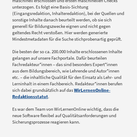
maschinell erschlossen und ersten maschinellen Checks
unterzogen. Es folgt eine Basis-Sichtung
(Eingangsredaktion, Inhalteredaktion), bei der Quellen und
sonstige Inhalte danach beurteilt werden, ob sie sich
generell für Bildungszwecke eignen und nicht gegen
geltendes Recht verstoßen. Hier werden generierte
Mindestmetadaten für die Suche stichprobenartig geprüft.
Die besten der so ca. 200.000 Inhalte erschlossenen Inhalte
gelangen auf unsere Fachportale. Dafür beurteilen
Fachredakteur*innen – das sind besonders Expert*innen
aus dem Bildungsbereich, wie Lehrende und Autor*innen
etc. – die inhaltliche Qualität für den Einsatz als Lehr- und
Lerninhalt in einem Fachbereich. Redakteur*innen berufen
sich dabei grundsätzlich auf das
WirLernenOnline-
Redaktionsstatut
.
Es war dem Team von WirLernenOnline wichtig, dass die
neue Software flexibel auf Qualitätsanforderungen und
Sicherungsprozesse reagieren kann.