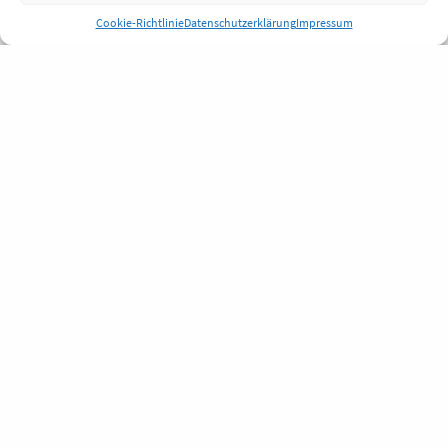
Cookie-Richtlinie
Datenschutzerklärung
Impressum
Anmelden
Jobs
Partner
FAQ
Quellen