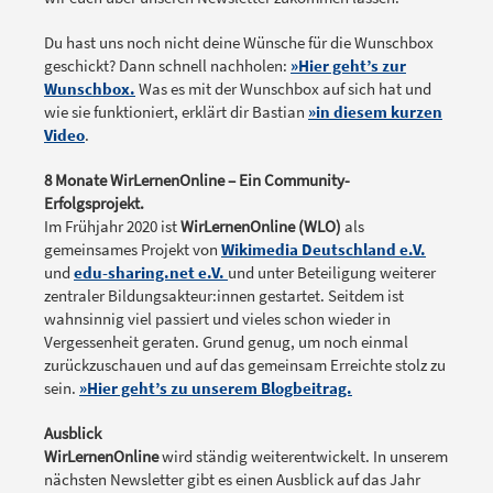
Du hast uns noch nicht deine Wünsche für die Wunschbox
geschickt? Dann schnell nachholen:
»Hier geht’s zur
Wunschbox.
Was es mit der Wunschbox auf sich hat und
wie sie funktioniert, erklärt dir Bastian
»in diesem kurzen
Video
.
8 Monate WirLernenOnline – Ein Community-
Erfolgsprojekt.
Im Frühjahr 2020 ist
WirLernenOnline (WLO)
als
gemeinsames Projekt von
Wikimedia Deutschland e.V.
und
edu-sharing.net e.V.
und unter Beteiligung weiterer
zentraler Bildungsakteur:innen gestartet. Seitdem ist
wahnsinnig viel passiert und vieles schon wieder in
Vergessenheit geraten. Grund genug, um noch einmal
zurückzuschauen und auf das gemeinsam Erreichte stolz zu
sein.
»Hier geht’s zu unserem Blogbeitrag.
Ausblick
WirLernenOnline
wird ständig weiterentwickelt. In unserem
nächsten Newsletter gibt es einen Ausblick auf das Jahr