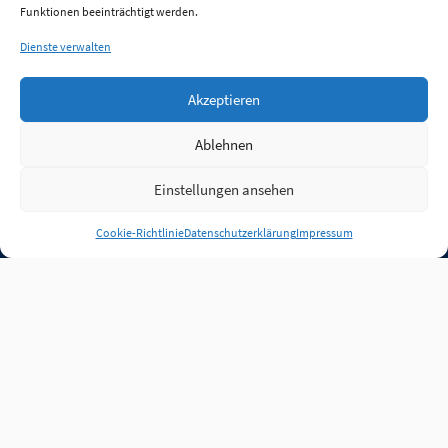
Funktionen beeinträchtigt werden.
Dienste verwalten
Akzeptieren
Ablehnen
Einstellungen ansehen
Anmelden
Cookie-Richtlinie
Datenschutzerklärung
Impressum
Jobs
Partner
FAQ
Quellen
Qualitätssicherung
WLO Beirat
Kontakt
Impressum
Datenschutz
Plug-in
Cookie-Richtlinie (EU)
Unsere Inhalte stehen