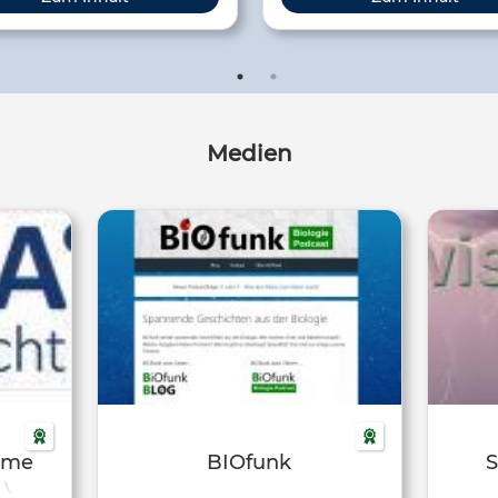
ehrenamtlichen Engagement
einem der vielen tausend Proj
Natur- und Artenschutz. GoN
zeigt Dir das Naturschutzproje
zu Dir passt. Dabei triffst Du viele
gleichgesinnte Helfer*inn
Medien
Gemeinsam macht Ihr de
Unterschied: Für die Welt von 
time
BIOfunk
S
 vor