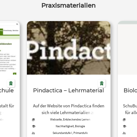
Praxismaterialien
chule
Pindactica – Lehrmaterial
Biol
talt für
Auf der Website von Pindactica finden
SchuBu 
 stellt
sich viele Lehrmaterialien zu
für al
, Wissen
verschiedenen Themen und für
findest
idee,
Webseite, Entdeckendes Lernen
den
verschiedene Jahrgangsstufen.
des
Nachhaltigkeit, Biologie
g.
reinschauen lohnt sich!
Körpe
Sekundarstufe I, Primarstufe