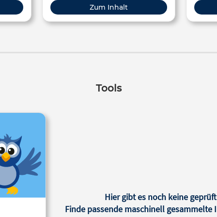
des Me
Zum Inhalt
Tools
Hier gibt es noch keine geprüft
Finde passende maschinell gesammelte In