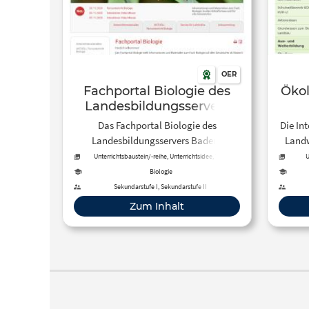
OER
Fachportal Biologie des
Ökol
Landesbildungsservers
Baden-Württemberg
Das Fachportal Biologie des
Die In
Landesbildungsservers Baden-
Landw
Württemberg stellt
Lehrma
Unterrichtsbaustein/-reihe, Unterrichtsidee, Tool
U
Unterrichtsmaterialien, Ideen, Module,
un
Biologie
Informationen zum Fach Biologie ab
Ö
Sekundarstufe I, Sekundarstufe II
Klasse 5 bereit.
Zum Inhalt