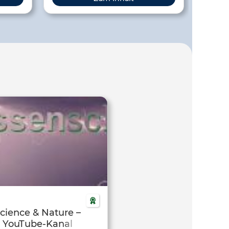
 bei
eigenen Erkunden und Handeln.
ekte im
ature
kt, das
en.
n
Morgen!
cience & Nature –
YouTube-Kanal