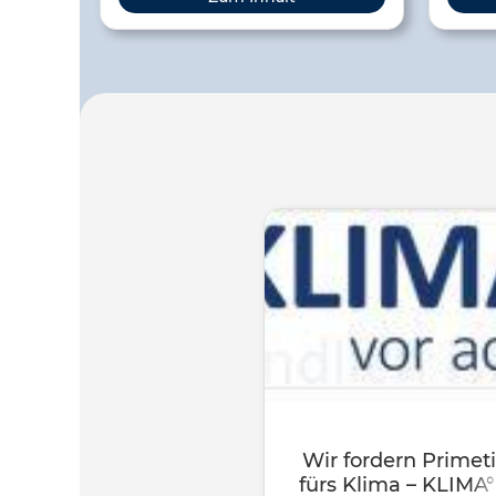
Physics 1&2 are aligned to the AP
curriculum. He also has created a
series of videos on the Next Generation
Science Standards. This is his YouTube
Channel.
Wir fordern Prime
fürs Klima – KLIMA°