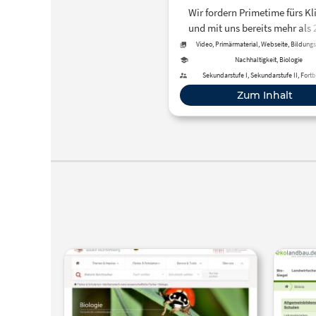
acht
Wir fordern Primetime fürs 
und mit uns bereits mehr als 
Unterstützer:innen. Hier erfä
Video, Primärmaterial, Webseite, Bildung
alles über die Aktion KLIMA vo
Nachhaltigkeit, Biologie
Sekundarstufe I, Sekundarstufe II, Fort
Zum Inhalt