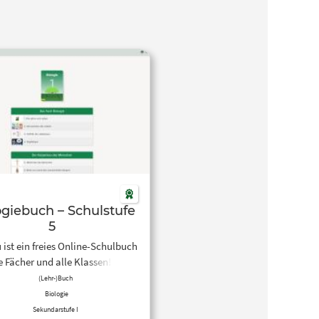
ogiebuch – Schulstufe
5
ist ein freies Online-Schulbuch
le Fächer und alle Klassen! Hier
 du optimal aufbereitete Inhalte
(Lehr-)Buch
 Lehrplans zu Entwicklung,
Biologie
rbau und Vorgänge im Körper
Sekundarstufe I