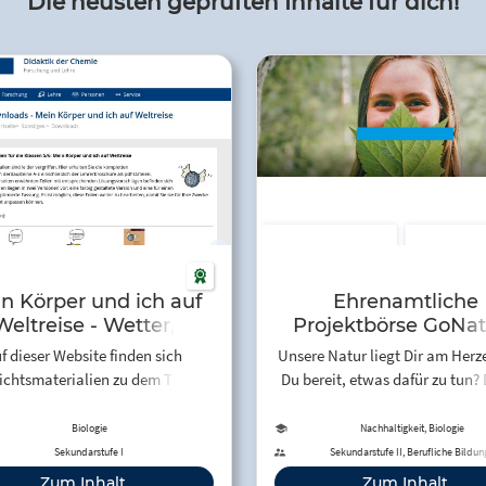
Die neusten geprüften Inhalte für dich!
n Körper und ich auf
Ehrenamtliche
Weltreise - Wetter,
Projektbörse GoNat
nergie & Ernährung
f dieser Website finden sich
Unsere Natur liegt Dir am Herz
ichtsmaterialien zu dem Thema
Du bereit, etwas dafür zu tun? 
örper und ich auf Weltreise" für
nicht allein: Junge Menschen 
die Bereiche Wetter,
Deutschland übernehme
Biologie
Nachhaltigkeit, Biologie
raturmessung und Energie und
Verantwortung für unser
Sekundarstufe I
Sekundarstufe II, Berufliche Bildun
Erwachsenenbildung
Ernährung.
Lebensraum. Ganz einfach – mi
Zum Inhalt
Zum Inhalt