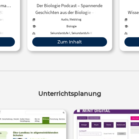
Klima…
Der Biologie Podcast – Spannende
20.000
Geschichten aus der Biologie – Blog
Wisse
hrst Du
und Podcast
eine de
sangebot
Audio, Webblog
r acht!
begreif
Biologie
wird e
bildung
Sekundarstufe I, Sekundarstufe II
Bewe
Zum Inhalt
si
Schüle
Unter
gefilm
Unterrichtsplanung