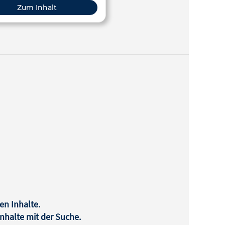
nschen, Wirbeltiere, Vögel und
Zum Inhalt
Säugetiere.
en Inhalte.
halte mit der Suche.