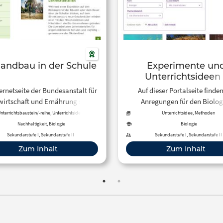
andbau in der Schule
Experimente un
Unterrichtsideen 
MINTdigital
ternetseite der Bundesanstalt für
Auf dieser Portalseite finden
irtschaft und Ernährung stellt
Anregungen für den Biolog
terialien, Aktionsideen, Wissen
Unterricht.
nterrichtsbaustein/-reihe, Unterrichtsidee,
Unterrichtsidee, Methoden
Experiment, Arbeitsblatt, Tool
d ein Bio-Quiz rund um den
Nachhaltigkeit, Biologie
Biologie
kolandbau zur Verfügung.
Sekundarstufe I, Sekundarstufe II
Sekundarstufe I, Sekundarstufe II
Zum Inhalt
Zum Inhalt