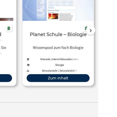
d
Planet Schule – Biologie
–
 Sie
Wissenspool zum Fach Biologie
Fast F
ie-
an, 
beutet
Webseite, Unterrichtsbaustein/-reihe
Webseit
kann 
Biologie
und zu
Sekundarstufe I, Sekundarstufe II
finden 
Zum Inhalt
Infos
Hause