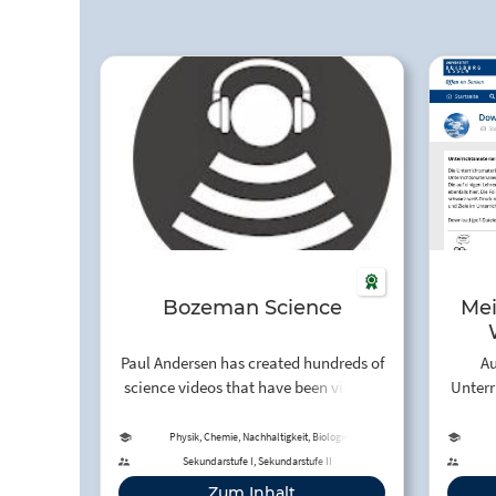
Bozeman Science
Mei
E
Paul Andersen has created hundreds of
Au
science videos that have been viewed
Unterr
millions of times by learners around
"Mein K
the world. His video essentials for AP
Physik, Chemie, Nachhaltigkeit, Biologie
Biology, AP Chemistry, AP
Tempe
Sekundarstufe I, Sekundarstufe II
Environmental Science, and AP
Zum Inhalt