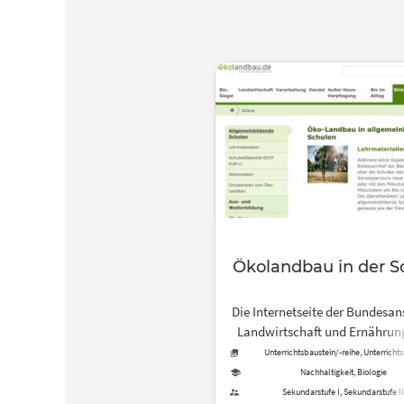
Ökolandbau in der S
Die Internetseite der Bundesans
Landwirtschaft und Ernährung
Lehrmaterialien, Aktionsideen
Unterrichtsbaustein/-reihe, Unterrichts
Experiment, Arbeitsblatt, Tool
und ein Bio-Quiz rund um 
Nachhaltigkeit, Biologie
Ökolandbau zur Verfügun
Sekundarstufe I, Sekundarstufe II