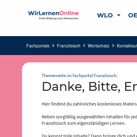
WLO
OE
Fachportale
chevron_right
Französisch
chevron_right
Wortschatz
chevron_right
Kontakta
Themenseite im Fachportal Französisch:
Danke, Bitte,
Hier findest du zahlreiches kostenloses Materi
Neben sorgfältig ausgewählten Inhalten für jed
Französisch zum eigenständigen Lernen.
Du kennst tolle Inhalte? Dann bringe dich und 