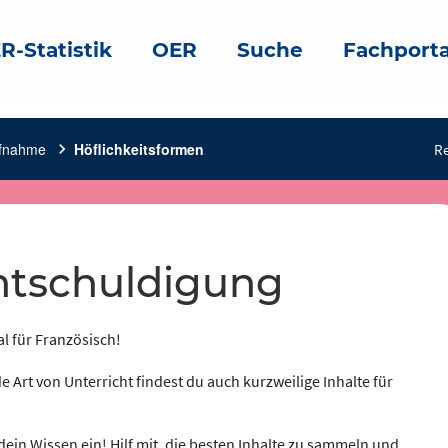
R-Statistik
OER
Suche
Fachporta
ufnahme
chevron_right
Höflichkeitsformen
Re
 Entschuldigung
al für Französisch!
e Art von Unterricht findest du auch kurzweilige Inhalte für
dein Wissen ein! Hilf mit, die besten Inhalte zu sammeln und