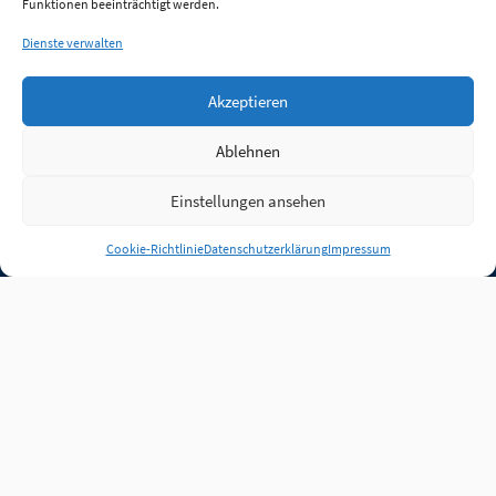
Funktionen beeinträchtigt werden.
Dienste verwalten
Akzeptieren
Ablehnen
Einstellungen ansehen
Anmelden
Cookie-Richtlinie
Datenschutzerklärung
Impressum
Jobs
Partner
FAQ
Quellen
Qualitätssicherung
WLO Beirat
Kontakt
Impressum
Datenschutz
Plug-in
Cookie-Richtlinie (EU)
Unsere Inhalte stehen