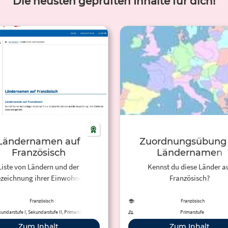
Die neusten geprüften Inhalte für dich!
Ländernamen auf
Zuordnungsübung
Französisch
Ländernamen
Liste von Ländern und der
Kennst du diese Länder a
zeichnung ihrer Einwohner
Französisch?
Französisch
Französisch
undarstufe I, Sekundarstufe II, Primarstufe,
Primarstufe
Berufliche Bildung, Erwachsenenbildung
Zum Inhalt
Zum Inhalt