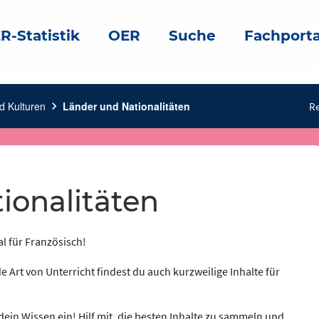
R-Statistik
OER
Suche
Fachporta
d Kulturen
chevron_right
Länder und Nationalitäten
Re
ionalitäten
al für Französisch!
e Art von Unterricht findest du auch kurzweilige Inhalte für
dein Wissen ein! Hilf mit, die besten Inhalte zu sammeln und