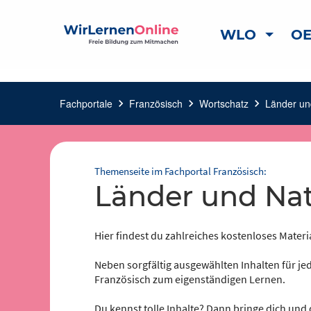
WLO
OE
Fachportale
chevron_right
Französisch
chevron_right
Wortschatz
chevron_right
Länder un
Themenseite im Fachportal Französisch:
Länder und Nat
Hier findest du zahlreiches kostenloses Materi
Neben sorgfältig ausgewählten Inhalten für jed
Französisch zum eigenständigen Lernen.
Du kennst tolle Inhalte? Dann bringe dich und 