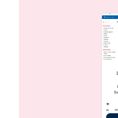
Be
Sek