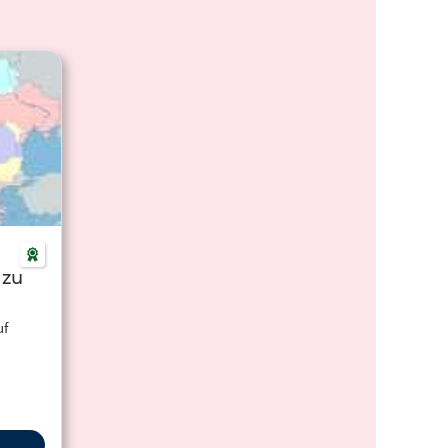
 zu
uf