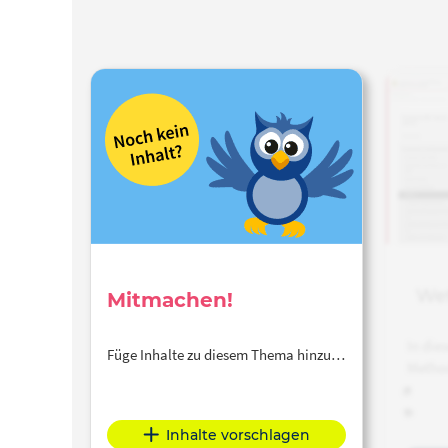
Wet
Mitmachen!
In die
Füge Inhalte zu diesem Thema hinzu…
Method
Thema
wird ei
Inhalte vorschlagen