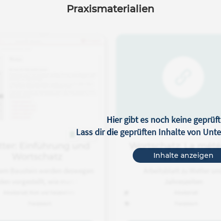
Praxismaterialien
Hier gibt es noch keine geprüft
Lass dir die geprüften Inhalte von Un
OER
ter: Einführung und
Wortschatz: La mété
Inhalte anzeigen
Wortschatz
les saisons
sem Baustein werden deswegen
Arbeitsblatt zu Wetter un
en vorgestellt, wie man in das
Jahreszeiten
 Wetter einführen kann. Auch
Arbeitsblatt, Wort- und Vokabelliste
Arbeitsblatt
n mögliches kleines Projekt zum
Französisch
Französisch
Themenbereich skizziert.