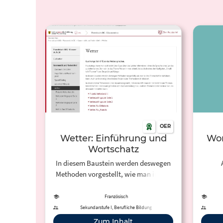
OER
Wetter: Einführung und
Wor
Wortschatz
In diesem Baustein werden deswegen
Methoden vorgestellt, wie man in das
Thema Wetter einführen kann. Auch
wird ein mögliches kleines Projekt zum
Französisch
Themenbereich skizziert.
Sekundarstufe I, Berufliche Bildung
Zum Inhalt