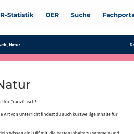
R-Statistik
OER
Suche
Fachporta
elt, Natur
Re
 Natur
al für Französisch!
e Art von Unterricht findest du auch kurzweilige Inhalte für
dein Wissen ein! Hilf mit, die besten Inhalte zu sammeln und