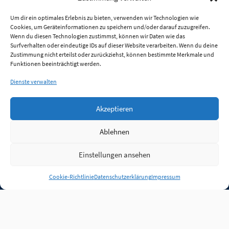
Um dir ein optimales Erlebnis zu bieten, verwenden wir Technologien wie
Cookies, um Geräteinformationen zu speichern und/oder darauf zuzugreifen.
Wenn du diesen Technologien zustimmst, können wir Daten wie das
Surfverhalten oder eindeutige IDs auf dieser Website verarbeiten. Wenn du deine
Zustimmung nicht erteilst oder zurückziehst, können bestimmte Merkmale und
Funktionen beeinträchtigt werden.
Dienste verwalten
Akzeptieren
Ablehnen
Einstellungen ansehen
Anmelden
Cookie-Richtlinie
Datenschutzerklärung
Impressum
Jobs
Partner
FAQ
Quellen
Qualitätssicherung
WLO Beirat
Kontakt
Impressum
Datenschutz
Plug-in