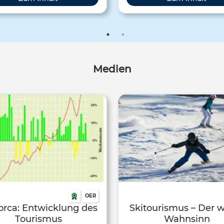
ufnahme stammt aus dem Jahr
2005.
Medien
OER
orca: Entwicklung des
Skitourismus – Der 
Tourismus
Wahnsinn