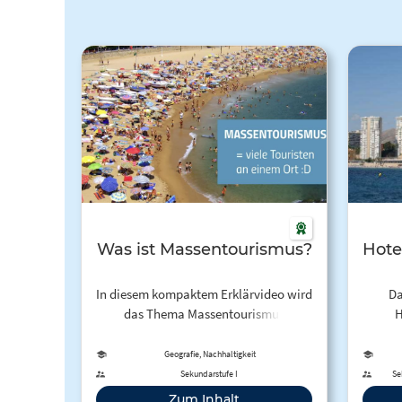
Was ist Massentourismus?
Hote
In diesem kompaktem Erklärvideo wird
Da
das Thema Massentourismus
H
behandelt. Was sind die Vorteile und
südspa
Nachteile? Was bedeutet
ein ex
Geografie, Nachhaltigkeit
Fremdenverkehr?
Folg
Sekundarstufe I
Se
europä
Zum Inhalt