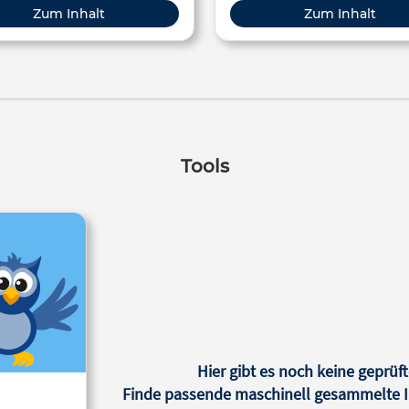
Einbruch, der sich in den let
Zum Inhalt
Zum Inhalt
Jahren schnell erholte.
Tools
Hier gibt es noch keine geprüft
Finde passende maschinell gesammelte In