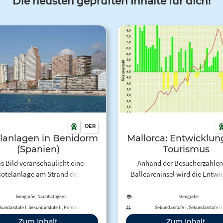
Die neusten geprüften Inhalte für dich!
OER
lanlagen in Benidorm
Mallorca: Entwicklun
(Spanien)
Tourismus
s Bild veranschaulicht eine
Anhand der Besucherzahlen
otelanlage am Strand des
Balleareninsel wird die Entwi
nischen Benidorm und kann als
des Fremdenverkehrs von 1960 b
tremes Beispiel für die baulichen
dargestellt.
Geografie, Nachhaltigkeit
Geografie
en des Massentourismus an der
kundarstufe I, Sekundarstufe II, Primarstufe
Sekundarstufe I, Sekundarstufe II
ischen Mittelmeerküsten gelten.
Zum Inhalt
Zum Inhalt