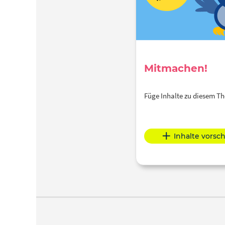
http://www.dw.com/de/deutsch-
lernen/lernangebote-f%C3%BCr-das-
niveau-c/s-13218
Kennst du
eigentlich schon unsere Telenovela für
Deutschlerner JOJO SUCHT DAS
GLÜCK? Guck doch mal rein:
Mitmachen!
www.dw.com/jojo
Du hast
FRAGEN? Poste sie doch auf unserer
Facebook-Seite! Dort liefern wir euch
Füge Inhalte zu diesem 
auch rund um die Uhr Aufgaben,
Rätsel und andere spannende Inhalte:
http://www.facebook.com/dw.learngerman
Inhalte vorsc