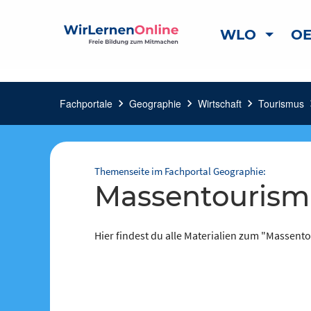
WLO
OE
Fachportale
chevron_right
Geographie
chevron_right
Wirtschaft
chevron_right
Tourismus
chevr
Themenseite im Fachportal Geographie:
Massentouris
Hier findest du alle Materialien zum "Massent