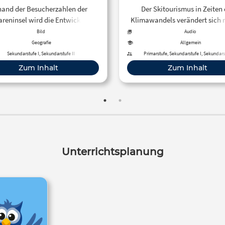
and der Besucherzahlen der
Der Skitourismus in Zeiten 
areninsel wird die Entwicklung
Klimawandels verändert sich 
emdenverkehrs von 1960 bis 2008
Die Skigebiete der Alpen rüste
Bild
Audio
dargestellt.
mehr auf – auf Kosten der Natu
Geografie
Allgemein
lohnen sich die Investitionen? 
Sekundarstufe I, Sekundarstufe II
Primarstufe, Sekundarstufe I, Sekundarst
es überhaupt einen anderen W
Zum Inhalt
Zum Inhalt
2019)
Unterrichtsplanung