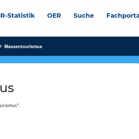
R-Statistik
OER
Suche
Fachporta
on_right
Massentourismus
mus
ourismus".