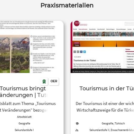
Praxismaterialien
OER
Tourismus bringt
Tourismus in der Tü
änderungen | Tutory
tsblatt zum Thema „Tourismus
Der Tourismus ist einer der wic
t Veränderungen“ bezogen auf
Wirtschaftszweige für die Türke
Naturraum Alpen, erstellt auf
39 Millionen Menschen besuch
Arbeitsblatt
tutory.de
Land allein 2018. Im Jahr des P
Geografie
Geografie, Türkisch
gab es zwar 2016 einen deutl
Sekundarstufe I
Sekundarstufe II, Erwachsenenbildu