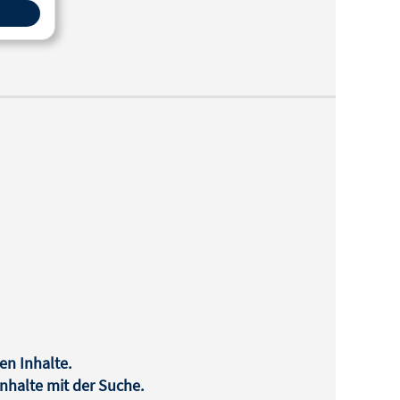
zten
en Inhalte.
halte mit der Suche.