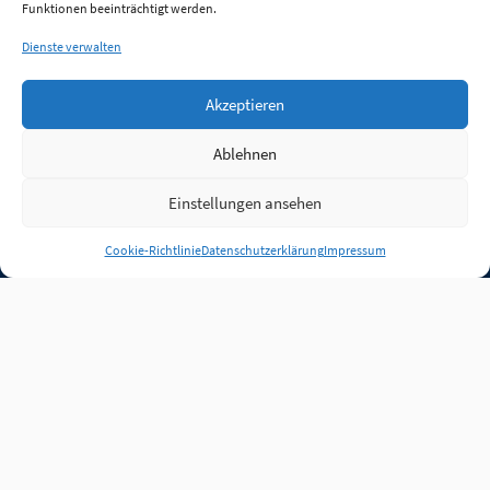
Funktionen beeinträchtigt werden.
Dienste verwalten
Akzeptieren
Ablehnen
Einstellungen ansehen
Anmelden
Cookie-Richtlinie
Datenschutzerklärung
Impressum
Jobs
Partner
FAQ
Quellen
Qualitätssicherung
WLO Beirat
Kontakt
Impressum
Datenschutz
Plug-in
Cookie-Richtlinie (EU)
Unsere Inhalte stehen