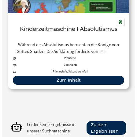
Kinderzeitmaschine ǀ Absolutismus
Während des Absolutismus herrschten die Könige von
Gottes Gnaden. Die Aufklärung forderte vom Menschen,
seinen Verstand einzusetzen und brachte die Menschen auf
Webseite
den Weg in die Demokratie.
Geschichte
Primarstufe, Sekundarstufe I
Zum Inhalt
Leider keine Ergebnisse in
Zu den
unserer Suchmaschine
Ergebnissen