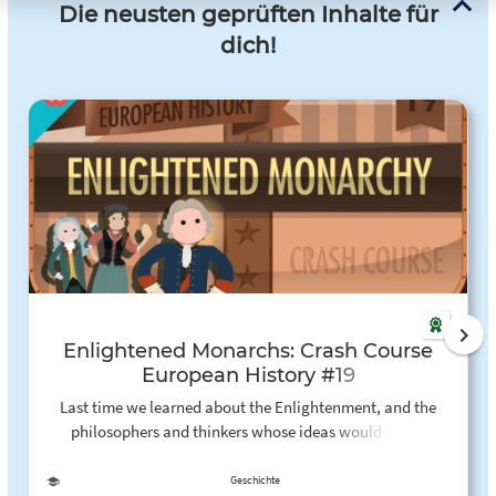
Die neusten geprüften Inhalte für
dich!
Enlightened Monarchs: Crash Course
European History #19
Last time we learned about the Enlightenment, and the
philosophers and thinkers whose ideas would shape
governance for hundred of years. This week, we're learning
how monarchs across Europe were influenced by those
Geschichte