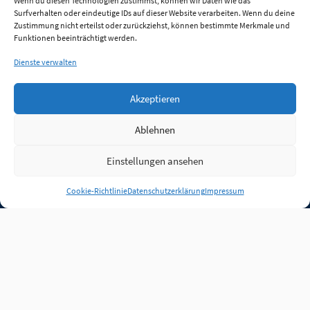
Wenn du diesen Technologien zustimmst, können wir Daten wie das
Surfverhalten oder eindeutige IDs auf dieser Website verarbeiten. Wenn du deine
Zustimmung nicht erteilst oder zurückziehst, können bestimmte Merkmale und
Funktionen beeinträchtigt werden.
Dienste verwalten
Akzeptieren
Ablehnen
Einstellungen ansehen
Anmelden
Cookie-Richtlinie
Datenschutzerklärung
Impressum
Jobs
Partner
FAQ
Quellen
Qualitätssicherung
WLO Beirat
Kontakt
Impressum
Datenschutz
Plug-in
Cookie-Richtlinie (EU)