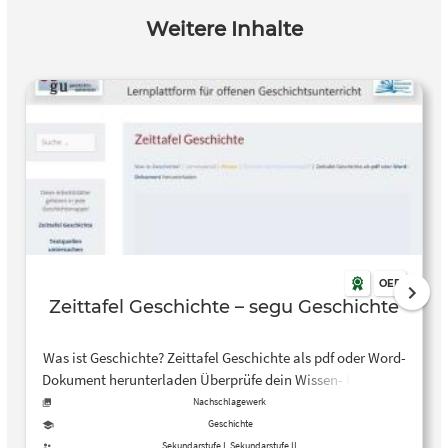
Weitere Inhalte
OER
Zeittafel Geschichte – segu Geschichte
Was ist Geschichte? Zeittafel Geschichte als pdf oder Word-
Dokument herunterladen Überprüfe dein Wissen- Überblick
Weltgeschichte.
Nachschlagewerk
Geschichte
Sekundarstufe I, Sekundarstufe II