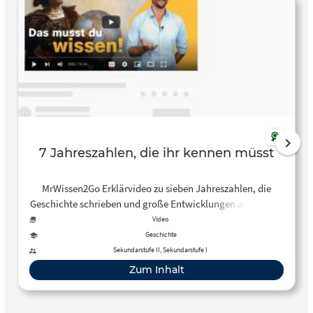
7 Jahreszahlen, die ihr kennen müsst
MrWissen2Go Erklärvideo zu sieben Jahreszahlen, die
Geschichte schrieben und große Entwicklungen anstießen.
– Gründung Roms 753 v. Chr. – Gründung des Chinesischen
Video
Kaiserreiches im Jahr 221 v. Chr. – „Entdeckung“ Amerikas
Geschichte
1492 – 1789 Französischen Revolution – 1914 der Erste
Sekundarstufe II, Sekundarstufe I
Weltkrieg – 1960 „Afrikanische Jahr“ – 1991 Untergang
Zum Inhalt
Sowjetunion Ende Kalter Krieg