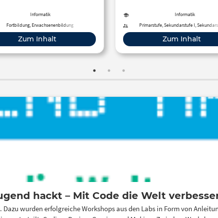
kräfte, Pädagogen und MINT-
Bundeswettbewerb Informati
Begeisterte.
Informatik-Olympiade.
Informatik
Informatik
Fortbildung, Erwachsenenbildung
Primarstufe, Sekundarstufe I, Sekundarst
Zum Inhalt
Zum Inhalt
ugend hackt – Mit Code die Welt verbesse
Dazu wurden erfolgreiche Workshops aus den Labs in Form von Anleitungen