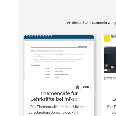
An dieser Stelle sammeln wir 
OER
Themencafé für
Lehrkräfte bei inf-schule
L
Das Themencafé für Lehrkräfte stellt
Das F
verschiedene Bereiche des Portals inf-
bi