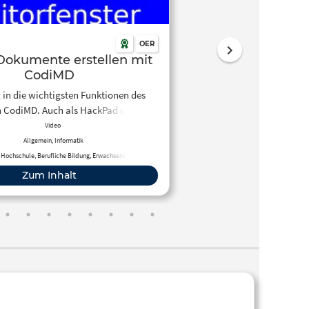
OER
Dokumente erstellen mit
tik für die moderne
Hausfrau
CodiMD
on, mit und über Frauen in der
 in die wichtigsten Funktionen des
n CodiMD. Auch als HackPad unter:
Informatik.
://bit.ly/2wO9VTM verfügbar.
Radio/TV
Video
Allgemein, Informatik
Informatik
 Hochschule, Berufliche Bildung, Fortbildung,
, Hochschule, Berufliche Bildung, Erwachsenenbildung,
chsenenbildung, Fernunterricht
Fortbildung, Sekundarstufe I
Zum Inhalt
Zum Inhalt