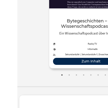
Bytegeschichten –
Wissenschaftspodcas
Informatik
Ein Wissenschaftspodcast über I
Radio/TV
Informatik
Sekundarstufe I, Sekundarstufe II, Erwach
Zum Inhalt