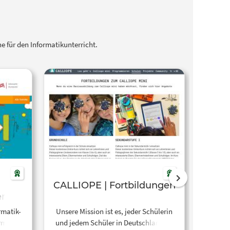
 für den Informatikunterricht.
CALLIOPE | Fortbildungen
erbe
rmatik-
Unsere Mission ist es, jeder Schülerin
Der 
rmatik,
und jedem Schüler in Deutschland ab
offen