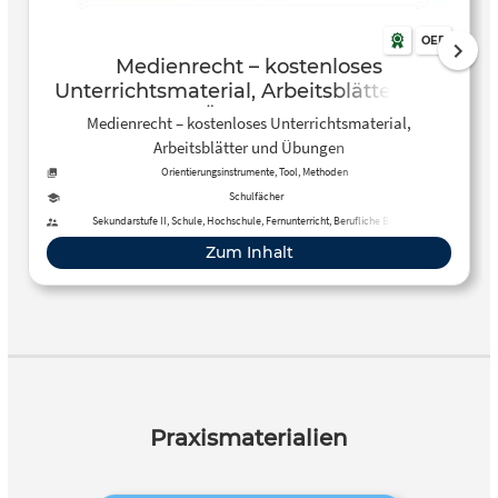
OER
Medienrecht – kostenloses
Unterrichtsmaterial, Arbeitsblätter und
Übungen
Medienrecht – kostenloses Unterrichtsmaterial,
Arbeitsblätter und Übungen
Orientierungsinstrumente, Tool, Methoden
Schulfächer
Sekundarstufe II, Schule, Hochschule, Fernunterricht, Berufliche Bildung
Zum Inhalt
Praxismaterialien