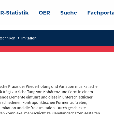
R-Statistik
OER
Suche
Fachporta
techniken
chevron_right
Imitation
rische Praxis der Wiederholung und Variation musikalischer
k trägt zur Schaffung von Kohärenz und Form in einem
ende Elemente einführt und diese in unterschiedlicher
 verschiedenen kontrapunktischen Formen auftreten,
 Imitation und die freie Imitation. Durch geschickte
n komplexe, mehrschichtige Klanglandschaften gestalten.