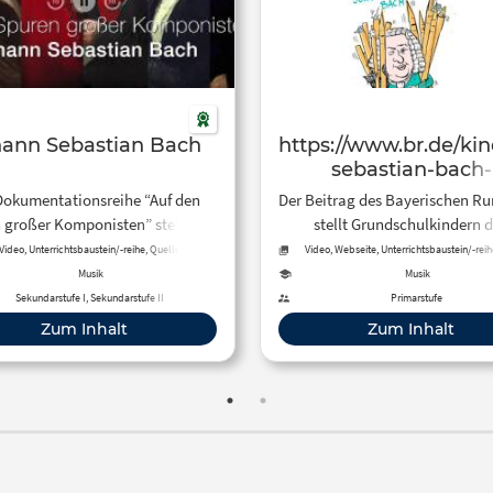
hann Sebastian Bach
https://www.br.de/ki
sebastian-bach-
komponist-leben-mu
Dokumentationsreihe “Auf den
Der Beitrag des Bayerischen R
lexikon-100.htm
 großer Komponisten” stellt uns
stellt Grundschulkindern 
Auswahl an großen klassischen
Komponisten Johann Sebastia
Video, Unterrichtsbaustein/-reihe, Quelle
Video, Webseite, Unterrichtsbaustein/-reih
Präsentation
mponisten vor und führt den
in Podcasts sowie anhand von 
Musik
Musik
auer an die Orte, an denen sie
und Textdokumenten vor
Sekundarstufe I, Sekundarstufe II
Primarstufe
n wurden, gelebt und gearbeitet
Zum Inhalt
Zum Inhalt
aben – Städte, Länder oder
andschaften, die ihre Musik
nflussten und uns einen ganz
en Zugang zu ihrem Leben und
rmöglichen. Der Filmbeitrag aus
r Reihe ZDF-Doku stellt den
ekannten Komponisten Johann