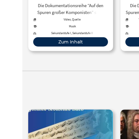
Die Dokumentationsreihe “Auf den
Die 
Spuren großer Komponisten” stellt
Spuren
eine Auswahl an großen klassischen
eine 
Video, Quelle
Komponisten vor und führt den
Ko
Musik
Zuschauer an die Orte, an denen sie
Zusch
Sekundarstufe I, Sekundarstufe II
geboren wurden, gelebt und gearbeitet
gebore
Zum Inhalt
haben – Städte, Länder oder
h
Landschaften, die ihre Musik
L
beeinflussten und uns einen ganz
beei
eigenen Zugang zu ihrem Leben und
eigen
Werk ermöglichen. Dieser Filmbeitrag
Werk e
aus der Reihe ZDF Doku stellt den
de
Komponisten Georg Friedrich Händel
weltb
vor.