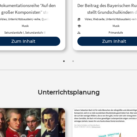
komponist-leben-mu
Dokumentationsreihe “Auf den
Der Beitrag des Bayerischen R
lexikon-100.htm
 großer Komponisten” stellt uns
stellt Grundschulkindern 
Auswahl an großen klassischen
Komponisten Johann Sebastia
Video, Unterrichtsbaustein/-reihe, Quelle
Video, Webseite, Unterrichtsbaustein/-reih
Präsentation
mponisten vor und führt den
in Podcasts sowie anhand von 
Musik
Musik
auer an die Orte, an denen sie
und Textdokumenten vor
Sekundarstufe I, Sekundarstufe II
Primarstufe
n wurden, gelebt und gearbeitet
Zum Inhalt
Zum Inhalt
aben – Städte, Länder oder
andschaften, die ihre Musik
nflussten und uns einen ganz
en Zugang zu ihrem Leben und
rmöglichen. Der Filmbeitrag aus
r Reihe ZDF-Doku stellt den
ekannten Komponisten Johann
Unterrichtsplanung
Sebastian Bach vor.