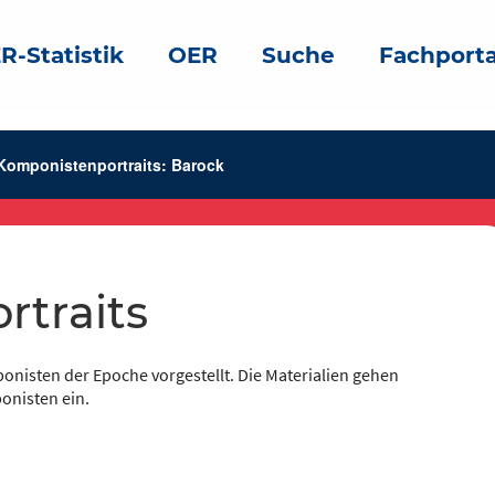
R-Statistik
OER
Suche
Fachporta
Komponistenportraits: Barock
rtraits
isten der Epoche vorgestellt. Die Materialien gehen
onisten ein.