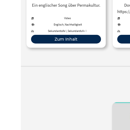
(Official Music Video) –
Ein englischer Song über Permakultur.
Dow
YouTube
https:
kidsDo
Video
son
Englisch, Nachhaltigkeit
Sekundarstufe I, Sekundarstufe II
Zum Inhalt