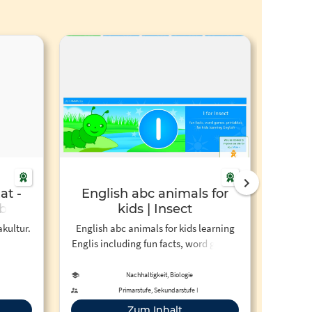
at -
English abc animals for
N
ble
kids | Insect
The
o) -
E
kultur.
English abc animals for kids learning
Nachha
Englis including fun facts, word games
die n
and printable teaching resources.
Mediu
den g
Nachhaltigkeit, Biologie
nicht z
Primarstufe, Sekundarstufe I
Erfahre
Zum Inhalt