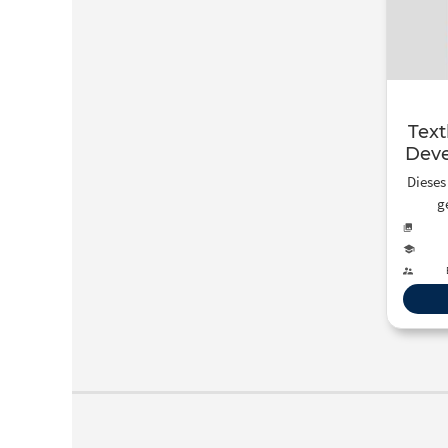
Text
Deve
Dieses
g
ver
The
U