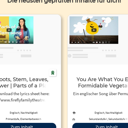
Die neusten geprüften Inhalte für dich!
oots, Stem, Leaves,
You Are What You E
wer | Parts of a Plant
Formidable Vegeta
Song
(Official Music Vide
nload the lyrics sheet here:
Ein englischer Song über Perma
YouTube
//www.fireflyfamilytheatre.com/for-
on't forget to subscribe! :) This
g is from our full, interactive
Englisch, Nachhaltigkeit
Englisch, Nachhaltigkeit
theatre sh...
Primarstufe, Elementarbereich
Sekundarstufe I, Sekundarstufe II
Zum Inhalt
Zum Inhalt