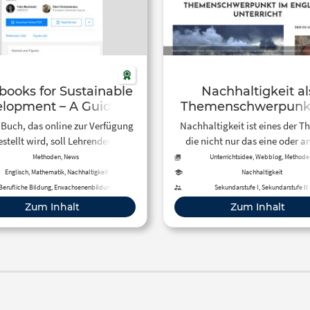
books for Sustainable
Nachhaltigkeit al
lopment – A Guide to
Themenschwerpunk
Embedding
Englisch-Unterric
 Buch, das online zur Verfügung
Nachhaltigkeit ist eines der T
estellt wird, soll Lehrenden
die nicht nur das eine oder a
schiedener Fächer helfen, das
Medium, sondern mittlerweil
Methoden, News
Unterrichtsidee, Webblog, Methode
ma Nachhaltigkeit in ihrem
den gesellschaftlichen Diskur
Englisch, Mathematik, Nachhaltigkeit
Nachhaltigkeit
nterricht zu thematisieren.
nicht zuletzt die Politik beschä
Berufliche Bildung, Erwachsenenbildung
Sekundarstufe I, Sekundarstufe II
Erfahren Sie hier, wie dieses T
Zum Inhalt
Zum Inhalt
den vorhandenen Unterrichtsm
im Englisch-Unterricht beha
werden kann.