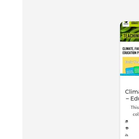
Clim
– Ed
This
col
con
exp
setti