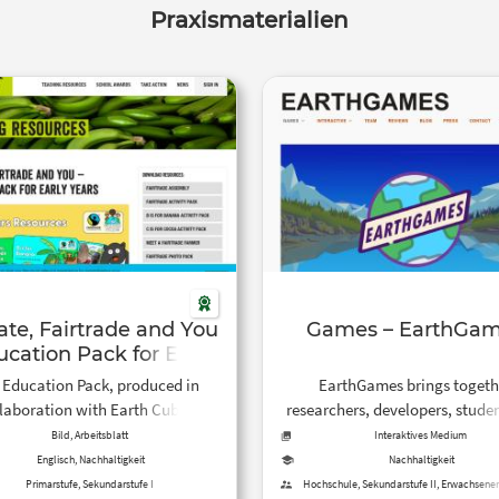
Praxismaterialien
ate, Fairtrade and You
Games – EarthGa
ucation Pack for Early
Years
 Education Pack, produced in
EarthGames brings togeth
laboration with Earth Cubs,
researchers, developers, stude
tains everything you need to
gamers to create games that 
Bild, Arbeitsblatt
Interaktives Medium
lore Fairtrade in Early Years
curiosity in the natural wor
Englisch, Nachhaltigkeit
Nachhaltigkeit
ngs. Download the resources on
Primarstufe, Sekundarstufe I
Hochschule, Sekundarstufe II, Erwachsene