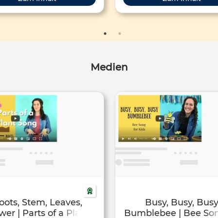
Medien
oots, Stem, Leaves,
Busy, Busy, Bus
wer | Parts of a Plant
Bumblebee | Bee Son