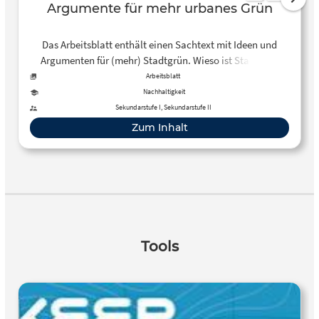
Argumente für mehr urbanes Grün
Das Arbeitsblatt enthält einen Sachtext mit Ideen und
Argumenten für (mehr) Stadtgrün. Wieso ist Stadtgrün
wichtig? Und wie können Städte grüner werden? Die
Arbeitsblatt
Schülerinnen und Schüler erhalten den Auftrag,
Nachhaltigkeit
Funktionen von Stadtgrün zu identifizieren und Argumente
Sekundarstufe I, Sekundarstufe II
für bestimmte Begrünungsmaßnahmen zu erarbeiten.
Zum Inhalt
Tools