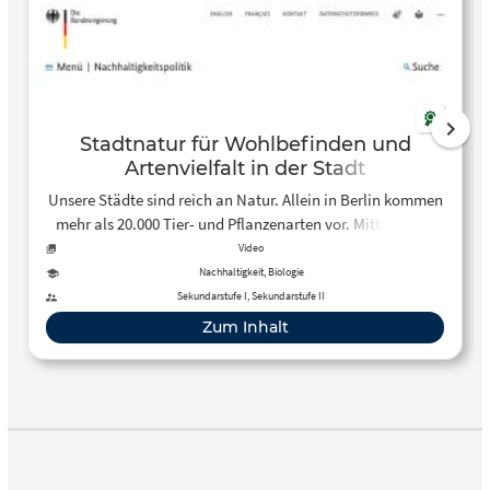
Stadtnatur für Wohlbefinden und
Artenvielfalt in der Stadt
Unsere Städte sind reich an Natur. Allein in Berlin kommen
mehr als 20.000 Tier- und Pflanzenarten vor. Mittlerweile
leben mehr als drei Viertel der deutschen Bevölkerung in
Video
Städten. Urbanes Grün ist damit wichtiger denn je, denn es
Nachhaltigkeit, Biologie
ist der Garant für unsere Lebensqualität. Die
Sekundarstufe I, Sekundarstufe II
Bundesregierung möchte die Arten- und Biotopvielfalt in
Zum Inhalt
unseren Städten erhöhen. Dafür hat sie die Initiative
ergriffen und einen Masterplan zum Schutz der Stadtnatur
beschlossen.