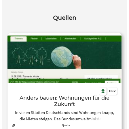
Quellen
OER
Anders bauen: Wohnungen für die
Zukunft
In vielen Städten Deutschlands sind Wohnungen knapp,
die Mieten steigen. Das Bundesumweltministerium
schätzt, dass jährlich mindestens 350.000 neue
Quelle