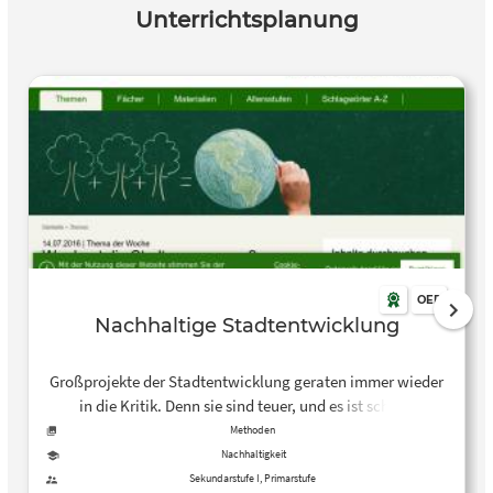
Unterrichtsplanung
OER
Nachhaltige Stadtentwicklung
Großprojekte der Stadtentwicklung geraten immer wieder
in die Kritik. Denn sie sind teuer, und es ist schwer
abzuschätzen, wie sie sich auf die Stadt als Ganzes
Methoden
auswirken. Was kennzeichnet eine nachhaltige
Nachhaltigkeit
Stadtentwicklung? Wie können Umwelt, Klima und die
Sekundarstufe I, Primarstufe