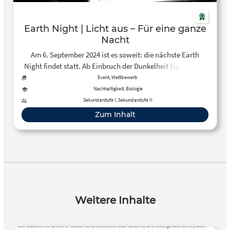
Earth Night | Licht aus – Für eine ganze
Nacht
Am 6. September 2024 ist es soweit: die nächste Earth
Night findet statt. Ab Einbruch der Dunkelheit (spätestens
ab 22 Uhr) werden Menschen Außenlicht für eine ganze
Event, Wettbewerb
Nacht lang reduzieren bzw. abschalten und so ein Zeichen
Nachhaltigkeit, Biologie
gegen die zunehmende Lichtverschmutzung und
Sekundarstufe I, Sekundarstufe II
Lichtverschwendung auf der Welt setzen. Mach mit!
Zum Inhalt
Weitere Inhalte