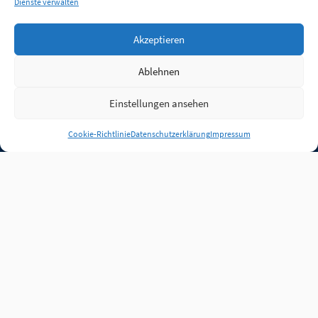
Dienste verwalten
Akzeptieren
Ablehnen
Einstellungen ansehen
Anmelden
Cookie-Richtlinie
Datenschutzerklärung
Impressum
Jobs
Partner
FAQ
Quellen
Qualitätssicherung
WLO Beirat
Kontakt
Impressum
Datenschutz
Plug-in
Cookie-Richtlinie (EU)
Unsere Inhalte stehen
unter der Lizenz
CC BY
4.0
.