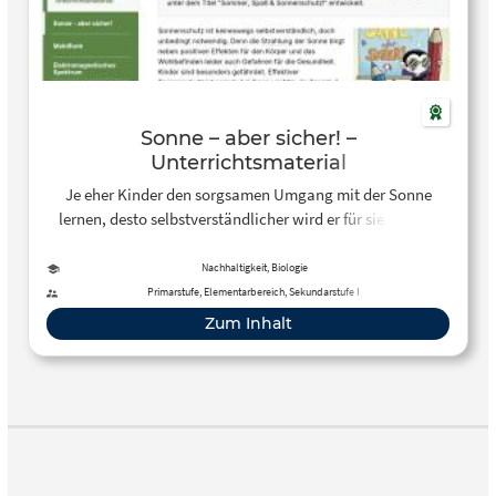
Sonne – aber sicher! –
Unterrichtsmaterial
Je eher Kinder den sorgsamen Umgang mit der Sonne
lernen, desto selbstverständlicher wird er für sie. Darum
hat das BfS in Zusammenarbeit mit Dermatologen UV-
Unterrichtsmaterialien für Kindergärten und
Nachhaltigkeit, Biologie
Kindertagesstätten sowie für Grundschulen und für die
Primarstufe, Elementarbereich, Sekundarstufe I
Sekundarstufe I entwickelt.
Zum Inhalt