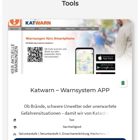
Tools
Katwarn – Warnsystem APP
Ob Brände, schwere Unwetter oder unerwartete
Gefahrensituationen – damit wir von Katastrophen
möglichst verschont bleiben, gibt es das Warnsystem
Tool
KATWARN. KATWARN leitet offizielle Warnungen und
Nachhaltigkeit
Handlungsempfehlungen an die betroffenen Menschen.
Sekundarstufe I, Sekundarstufe II, Erwachsenenbildung, Hochschule, Förderschule,
Berufliche Bildung, Fortbildung