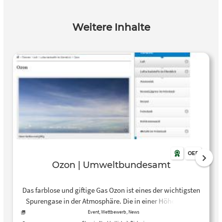
Weitere Inhalte
OER
Ozon | Umweltbundesamt
Das farblose und giftige Gas Ozon ist eines der wichtigsten
Spurengase in der Atmosphäre. Die in einer Höhe von 20
bis 30 Kilometern in der Atmosphäre bestehende natürliche
Event, Wettbewerb, News