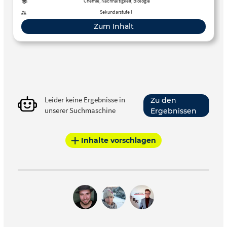
Ozonschicht schützt die Erde vor der schädlichen
Chemie, Nachhaltigkeit, Biologie
Ultraviolettstrahlung der Sonne.
Sekundarstufe I
Zum Inhalt
Leider keine Ergebnisse in
Zu den
unserer Suchmaschine
Ergebnissen
Inhalte vorschlagen