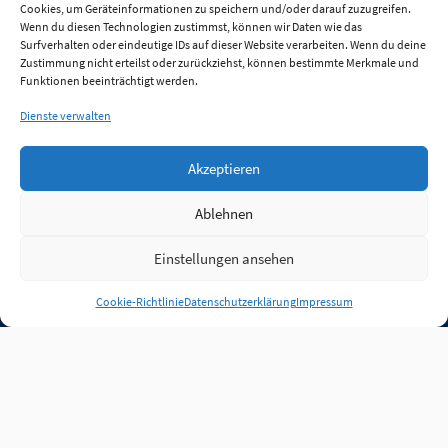
Cookies, um Geräteinformationen zu speichern und/oder darauf zuzugreifen.
Wenn du diesen Technologien zustimmst, können wir Daten wie das
Surfverhalten oder eindeutige IDs auf dieser Website verarbeiten. Wenn du deine
Zustimmung nicht erteilst oder zurückziehst, können bestimmte Merkmale und
Funktionen beeinträchtigt werden.
Dienste verwalten
Akzeptieren
Ablehnen
Einstellungen ansehen
Anmelden
Cookie-Richtlinie
Datenschutzerklärung
Impressum
Jobs
Partner
FAQ
Quellen
Qualitätssicherung
WLO Beirat
Kontakt
Impressum
Datenschutz
Plug-in
Cookie-Richtlinie (EU)