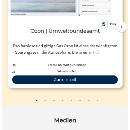
OER
Ozon | Umweltbundesamt
Das farblose und giftige Gas Ozon ist eines der wichtigsten
Spurengase in der Atmosphäre. Die in einer Höhe von 20
bis 30 Kilometern in der Atmosphäre bestehende natürliche
Ozonschicht schützt die Erde vor der schädlichen
Chemie, Nachhaltigkeit, Biologie
Ultraviolettstrahlung der Sonne.
Sekundarstufe I
Zum Inhalt
Medien