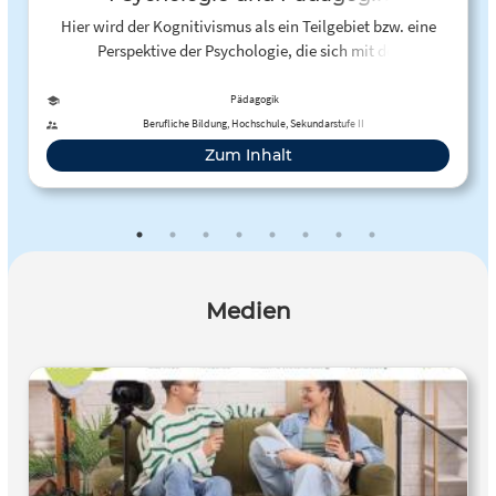
Hier wird der Kognitivismus als ein Teilgebiet bzw. eine
Perspektive der Psychologie, die sich mit der
Informationsverarbeitung und den höheren kognitiven
Funktionen des Menschen beschäftigt, vorgestellt.
Pädagogik
Berufliche Bildung, Hochschule, Sekundarstufe II
Zum Inhalt
Medien