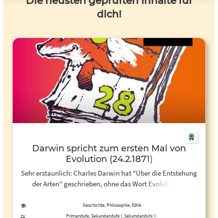
Die neusten geprüften Inhalte für
dich!
Darwin spricht zum ersten Mal von
Evolution (24.2.1871)
Sehr erstaunlich: Charles Darwin hat "Über die Entstehung
der Arten" geschrieben, ohne das Wort Evolution zu
verwenden. Es ist ihm wohl erst später eingefallen, für sein
zweites Buch, das am 24. Februar 1871 erscheint. Autorin:
Geschichte, Philosophie, Ethik
Christiane Neukirch
Primarstufe, Sekundarstufe I, Sekundarstufe II