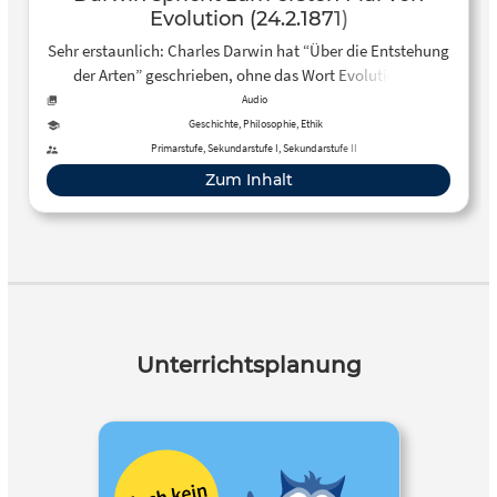
Evolution (24.2.1871)
Sehr erstaunlich: Charles Darwin hat “Über die Entstehung
der Arten” geschrieben, ohne das Wort Evolution zu
verwenden. Es ist ihm wohl erst später eingefallen, für sein
Audio
zweites Buch, das am 24. Februar 1871 erscheint. Autorin:
Geschichte, Philosophie, Ethik
Christiane Neukirch
Primarstufe, Sekundarstufe I, Sekundarstufe II
Zum Inhalt
Unterrichtsplanung