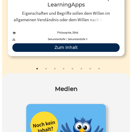
LearningApps
Eigenschaften und Begriffe sollen dem Willen im
allgemeinen Verständnis oder dem Willen nach Immanuel
Kant zugeordnet werden. Aufgabe: Ordnen Sie die
Eigenschaften und Begriffe der richtigen Gruppe zu!
Philosophie, Ethik
Sekundarstufe I, Sekundarstufe II
Zum Inhalt
Medien