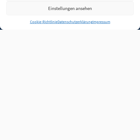
Einstellungen ansehen
Anmelden
Cookie-Richtlinie
Datenschutzerklärung
Impressum
Jobs
Partner
FAQ
Quellen
Qualitätssicherung
WLO Beirat
Kontakt
Impressum
Datenschutz
Plug-in
Cookie-Richtlinie (EU)
Unsere Inhalte stehen
unter der Lizenz
CC BY
4.0
.
Für Inhalte von Partnern
achten Sie bitte auf die
Lizenzbedingungen der
verlinkten Webseiten.