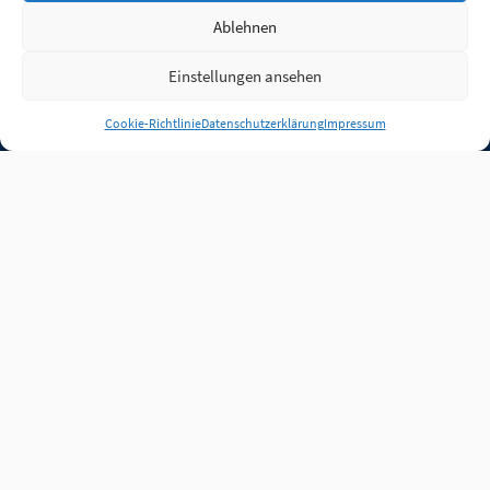
Ablehnen
Einstellungen ansehen
Anmelden
Cookie-Richtlinie
Datenschutzerklärung
Impressum
Jobs
Partner
FAQ
Quellen
Qualitätssicherung
WLO Beirat
Kontakt
Impressum
Datenschutz
Plug-in
Cookie-Richtlinie (EU)
Unsere Inhalte stehen
unter der Lizenz
CC BY
4.0
.
Für Inhalte von Partnern
achten Sie bitte auf die
Lizenzbedingungen der
verlinkten Webseiten.