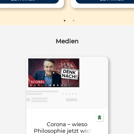
mten ethischen und rechtlichen
Gehirn, das aus den Pixeln eine
sprüchen zu genügen. Dem
(Bild) und den Schwingungen d
deprinzip des Grundgesetzes
(Musik) einen Inhalt konstruie
nd soll man Menschen niemals
diesem OpenBook kannst du
s Mittel, sondern immer auch als
Wahrnehmung gegenüber 
Zweck ansehen.
Medium Film schärfen sowie 
Medien
Fähigkeiten verbessern, d
Verständnis von Filme durch E
einer reflexiven Haltung zu ver
Im Sinne der Nachhaltigkeit w
OpenBook Filmmusik von Ulrich
auf der Open Music Academy f
die gemeinsame Arbeit freige
Corona – wieso
Philosophie jetzt wichtig