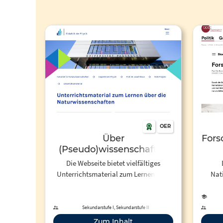
OER
Über
Fors
(Pseudo)wissenschaften
sprechen –
Die Webseite bietet vielfältiges
Reflexionsanlässe im
Unterrichtsmaterial zum Lernen über
Nat
Physikunterricht.
Naturwissenschaften für die
"Hum
Unterrichtsmaterial für die
Sekundarstufen I und II. Die
n
Sekundarstufe I und II.
Materialien der Universität Paderborn
Forsc
Sekundarstufe I, Sekundarstufe II
behandeln wissenschaftstheoretische
s
Zum Inhalt