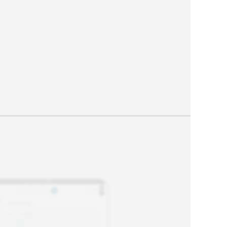
Lehrer*innenroboters. Ausgehend von
diesen vorausgegangenen
Überlegungen wägen die Kinder
abschließend die Vor- und Nachteile
eines Lehrer*innenroboters im
Vergleich zum Menschen ab. Durch
diese abschließenden Überlegungen
werden die Kinder dazu angeregt, über
die Spezies Mensch zu reflektieren und
des Weiteren auf die innerhalb der
Lernumgebung genannten Gedanken
einzugehen und diese vertieft zu
betrachten.