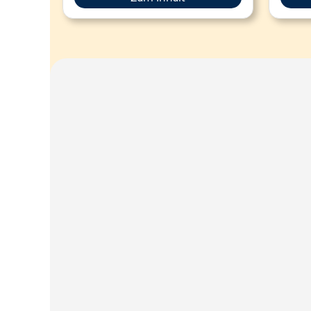
Themen wie Experimentierprozesse,
bestim
Erkenntnisgewinnung, Vorläufigkeit
An
naturwissenschaftlichen Wissens und
Wür
das Erkennen von
folge
Pseudowissenschaften. Konkrete
nur al
Unterrichtseinheiten verbinden
physikalische Inhalte (Mechanik,
Optik, Kinematik, Astronomie) mit der
Reflexion über naturwissenschaftliche
Arbeitsweisen. Die Materialien
umfassen digitale Lernumgebungen,
Videointerviews mit Physikern und
praktische Experimente, etwa mit 3D-
gedruckten Blackboxen oder zur
Hologramm-Erzeugung.