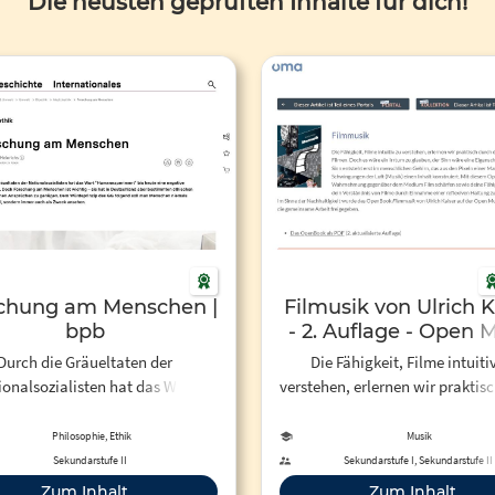
Die neusten geprüften Inhalte für dich!
chung am Menschen |
Filmusik von Ulrich K
bpb
- 2. Auflage - Open 
Academy
Durch die Gräueltaten der
Die Fähigkeit, Filme intuiti
ionalsozialisten hat das Wort
verstehen, erlernen wir praktis
anexperiment" bis heute eine
das Anschauen von Filmen. D
egative Konnotation. Doch
wäre ein Irrtum zu glauben, d
Philosophie, Ethik
Musik
hung am Menschen ist wichtig –
wäre eine Eigenschaft des Film
Sekundarstufe II
Sekundarstufe I, Sekundarstufe II
ie hat in Deutschland aber
Sinn entsteht erst im mensch
Zum Inhalt
Zum Inhalt