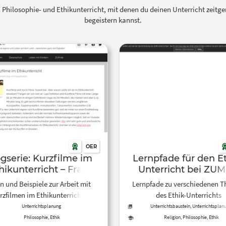
n Philosophie- und Ethikunterricht, mit denen du deinen Unterricht zeit
begeistern kannst.
OER
gserie: Kurzfilme im
Lernpfade für den Et
hikunterricht – Frau
Unterricht bei ZUM
Schütze
n und Beispiele zur Arbeit mit
Lernpfade zu verschiedenen 
rzfilmen im Ethikunterricht.
des Ethik-Unterrichts
Unterrichtsplanung
Unterrichtsbaustein, Unterrichtsplan
Philosophie, Ethik
Religion, Philosophie, Ethik