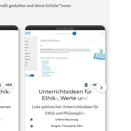
gemäß gestalten und deine Schüler*innen
OER
OER
hik-
Unterrichtsideen für
Me
.de
Ethik-, Werte und
Normen- oder
Themen
Liste zahlreicher Unterrichtsideen für
Dieser
Philosophieunterricht
N
Ethik und Philosophie
der Ja
Philoso
ung
Unterrichtsplanung
„P
Religion, Philosophie, Ethik