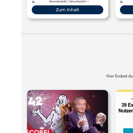
Autos, getroffen werden.
Sekundarstufe I, Sekundarstufe II
Zum Inhalt
Hier findest d