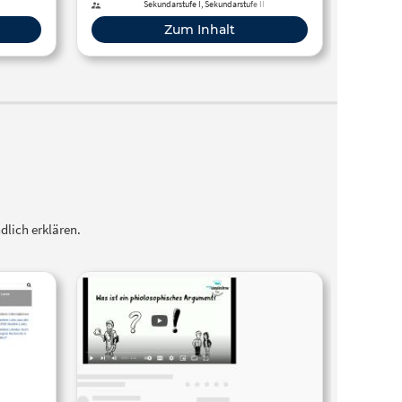
Anthr
Sekundarstufe I, Sekundarstufe II
ergie
Zum Inhalt
Schül
Fach
Vors
"Ethik"
dlich erklären.