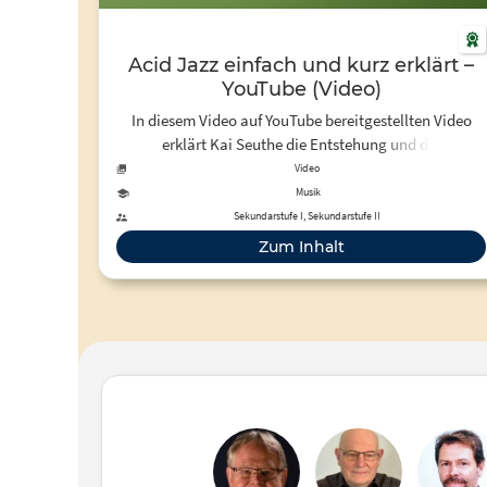
Acid Jazz einfach und kurz erklärt –
YouTube (Video)
In diesem Video auf YouTube bereitgestellten Video
erklärt Kai Seuthe die Entstehung und die
Besonderheiten des “Acid Jazz”.
Video
Musik
Sekundarstufe I, Sekundarstufe II
Zum Inhalt