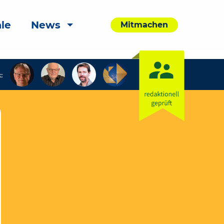
le
News
Mitmachen
: