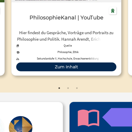
PhilosophieKanal | YouTube
Hier findest du Gespräche, Vorträge und Portraits zu
Philosophie und Politik. Hannah Arendt, Erich Fromm,
Ernst Bloch, Hans-Georg Gadamer, Walter Benjamin,
Quelle
Karl Jaspers, Martin Heidegger, Karl Popper, Rudi
Philosophie, Ethik
Dutschke u.v.m.
Sekundarstufe II, Hochschule, Erwachsenenbildung
Zum Inhalt