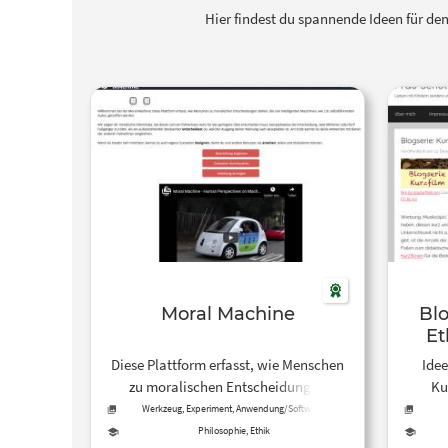
Hier findest du spannende Ideen für de
Moral Machine
Blo
Et
Diese Plattform erfasst, wie Menschen
Idee
zu moralischen Entscheidungen
Ku
stehen, die von intelligenten
Werkzeug, Experiment, Anwendung/Software
Maschinen, wie z. B. selbstfahrenden
Philosophie, Ethik