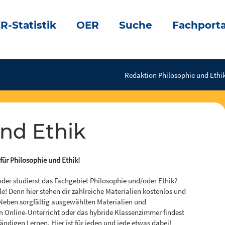
R-Statistik
OER
Suche
Fachporta
Redaktion Philosophie und Ethik
und Ethik
ür Philosophie und Ethik!
 oder studierst das Fachgebiet Philosophie und/oder Ethik?
le! Denn hier stehen dir zahlreiche Materialien kostenlos und
eben sorgfältig ausgewählten Materialien und
en Online-Unterricht oder das hybride Klassenzimmer findest
ndigen Lernen. Hier ist für jeden und jede etwas dabei!