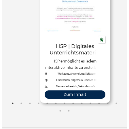
H5P | Digitales
Unterrichtsmaterial
erstellen
H5P ermöglicht es jedem,
interaktive Inhalte zu erstellen, zu
teilen und wiederzuverwenden.
Werkzeug, Anwendung/Software
Französisch, Allgemein, Deutsch als
Zweitsprache, Spanisch, Medienbildung
Elementarbereich, Sekundarstufe I,
Sekundarstufe II, Förderschule, Primarstufe,
Zum Inhalt
Berufliche Bildung, Erwachsenenbildung