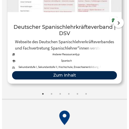
Deutscher Spanischlehrkräfteverband |
DSV
Webseite des Deutschen Spanischlehrerkräfteverbandes
und Fachvertretung Spanischlehrer*innen versteht. Hier
bekommst du auch Zugriff auf die verschiedenen
Anderer Ressourcentyp
Landesverbände und wirst immer über aktuelle Ereignisse
Spanisch
und Veranstaltungen rund um die hispanophone Welt
Sekundarstufe I, Sekundarstufe II, Hochschule, Erwachsenenbildung, Fortbildung
informiert.
Zum Inhalt