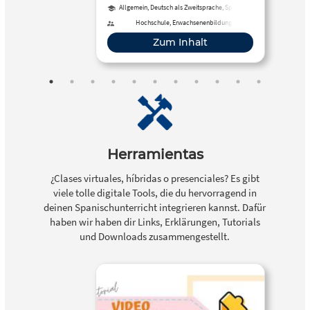
man Unterrichtsmaterial erstellt
Allgemein, Deutsch als Zweitsprache, Spanisch
und veröffentlicht.
Hochschule, Erwachsenenbildung
Zum Inhalt
Herramientas
¿Clases virtuales, híbridas o presenciales? Es gibt
viele tolle digitale Tools, die du hervorragend in
deinen Spanischunterricht integrieren kannst. Dafür
haben wir haben dir Links, Erklärungen, Tutorials
und Downloads zusammengestellt.