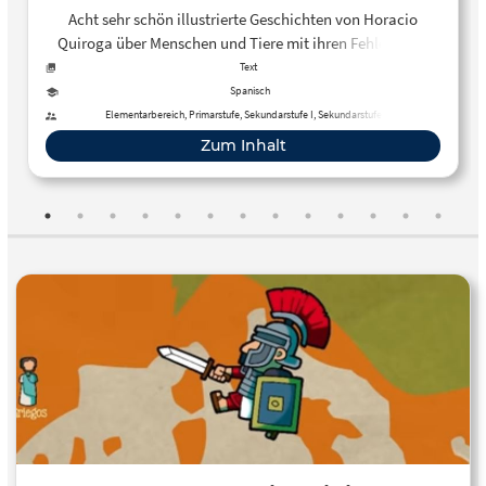
Acht sehr schön illustrierte Geschichten von Horacio
Quiroga über Menschen und Tiere mit ihren Fehlern und
Tugenden.
Text
Spanisch
Elementarbereich, Primarstufe, Sekundarstufe I, Sekundarstufe II,
Erwachsenenbildung
Zum Inhalt