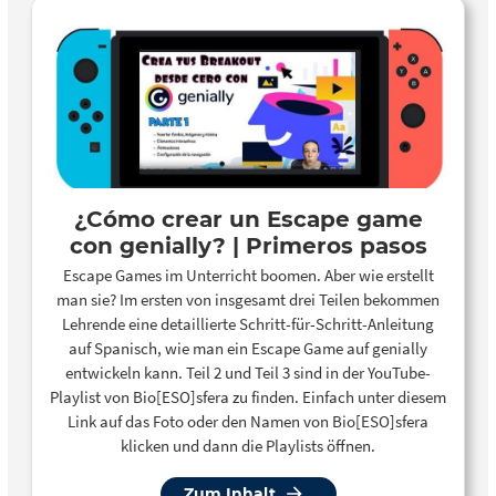
Lernspiels beherrschen die Spanischlernenden
grundlegenden Wortschatz zu den thematischen
Schwerpunkten „Cataluña y el catalán“ sowie „Barcelona
y el turismo“, können die wichtigsten Sehenswürdigkeiten
der katalanischen Hauptstadt benennen und haben
essenzielles soziokulturelles Orientierungswissen zu
Katalonien, Barcelona und der Sagrada Familia erworben.
ES: El juego de escape tiene lugar en un futuro cercano,
poco antes de la finalización de la Sagrada Familia. Los
¿Cómo crear un Escape game
animales que viven en la basílica descubren con gran
con genially? | Primeros pasos
susto que la última piedra que falta para completar el
edificio ha sido robada. La tarea de lxs alumnxs es volver a
Escape Games im Unterricht boomen. Aber wie erstellt
encontrar esta piedra.
man sie? Im ersten von insgesamt drei Teilen bekommen
Lehrende eine detaillierte Schritt-für-Schritt-Anleitung
auf Spanisch, wie man ein Escape Game auf genially
entwickeln kann. Teil 2 und Teil 3 sind in der YouTube-
Playlist von Bio[ESO]sfera zu finden. Einfach unter diesem
Link auf das Foto oder den Namen von Bio[ESO]sfera
klicken und dann die Playlists öffnen.
Zum Inhalt