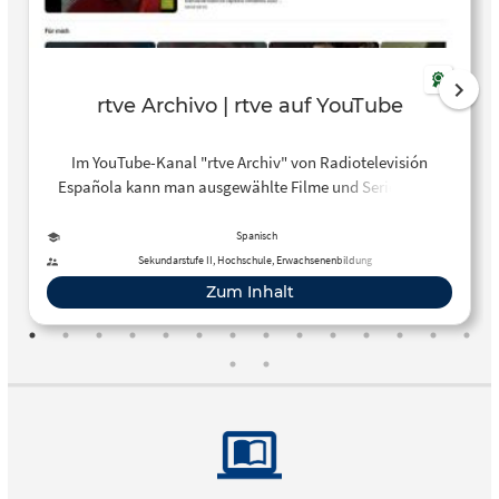
rtve Archivo | rtve auf YouTube
Im YouTube-Kanal "rtve Archiv" von Radiotelevisión
Española kann man ausgewählte Filme und Serien (rtve
Series) zugreifen, die man sonst aus dem Ausland ohne
VPN Software nicht sehen kann.
Spanisch
Sekundarstufe II, Hochschule, Erwachsenenbildung
Zum Inhalt