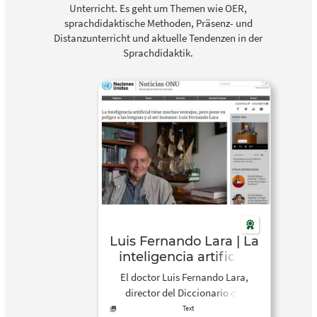
Unterricht. Es geht um Themen wie OER,
sprachdidaktische Methoden, Präsenz- und
Distanzunterricht und aktuelle Tendenzen in der
Sprachdidaktik.
Luis Fernando Lara | La
inteligencia artificial
tiene muchas ventajas,
El doctor Luis Fernando Lara,
pero pone en peligro a
director del Diccionario del
las lenguas y al ser
Español de México, llama a no
Text