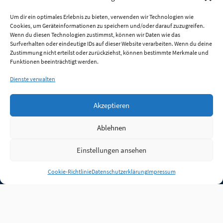
Um dir ein optimales Erlebnis zu bieten, verwenden wir Technologien wie
Cookies, um Geräteinformationen zu speichern und/oder darauf zuzugreifen.
Wenn du diesen Technologien zustimmst, können wir Daten wie das
Surfverhalten oder eindeutige IDs auf dieser Website verarbeiten. Wenn du deine
Zustimmung nicht erteilst oder zurückziehst, können bestimmte Merkmale und
Funktionen beeinträchtigt werden.
Dienste verwalten
Akzeptieren
Ablehnen
Einstellungen ansehen
Anmelden
Cookie-Richtlinie
Datenschutzerklärung
Impressum
Jobs
Partner
FAQ
Quellen
Qualitätssicherung
WLO Beirat
Kontakt
Impressum
Datenschutz
Plug-in