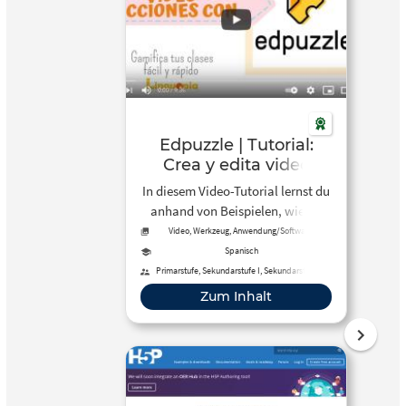
Edpuzzle | Tutorial:
Crea y edita video
lecciones
In diesem Video-Tutorial lernst du
anhand von Beispielen, wie du
Edpuzzle in deinem Online- und
Video, Werkzeug, Anwendung/Software
Präsenzunterricht einsetzen
Spanisch
kannst.
Primarstufe, Sekundarstufe I, Sekundarstufe II,
Erwachsenenbildung
Zum Inhalt