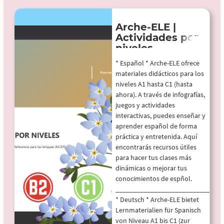
Arche-ELE |
Actividades por
niveles
* Español * Arche-ELE ofrece
materiales didácticos para los
niveles A1 hasta C1 (hasta
ahora). A través de infografías,
juegos y actividades
interactivas, puedes enseñar y
aprender español de forma
práctica y entretenida. Aquí
encontrarás recursos útiles
para hacer tus clases más
dinámicas o mejorar tus
conocimientos de espñol.
_______________________________
* Deutsch * Arche-ELE bietet
Lernmaterialien für Spanisch
von Niveau A1 bis C1 (zur