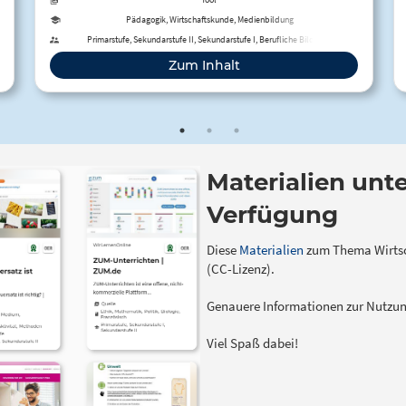
Pädagogik, Wirtschaftskunde, Medienbildung
Primarstufe, Sekundarstufe II, Sekundarstufe I, Berufliche Bildung,
Erwachsenenbildung
Zum Inhalt
Materialien unte
Verfügung
Diese
M
aterialien
zum Thema Wirtsc
(CC-Lizenz).
Genauere Informationen zur Nutzung
Viel Spaß dabei!