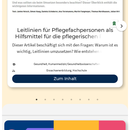
Leitlinien für Pflegefachpersonen als
Hilfsmittel für die pflegerischen Praxis
Dieser Artikel beschäftigt sich mit den Fragen: Warum ist es
wichtig, Leitlinien umzusetzen? Wie entstehen sie? Wo
können Pflegefachpersonen Leitlinien finden? Und was
sollten sie beim Umsetzen besonders beachten?
Gesundheit, Humanmedizin/Gesundheitswissenschaften
Erwachsenenbildung, Hochschule
Zum Inhalt