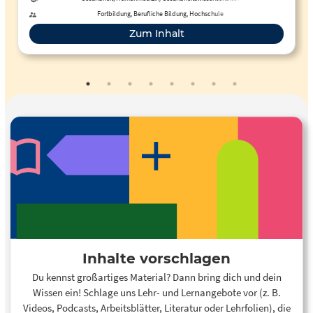
Ärztekammer Berlin publiziert. Thema:
Fortbildung, Berufliche Bildung, Hochschule
"Wissenschaftsleugnung"
Zum Inhalt
Inhalte vorschlagen
Du kennst großartiges Material? Dann bring dich und dein
Wissen ein! Schlage uns Lehr- und Lernangebote vor (z. B.
Videos, Podcasts, Arbeitsblätter, Literatur oder Lehrfolien), die