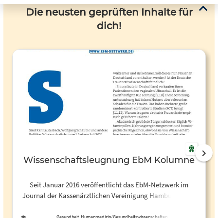
Die neusten geprüften Inhalte für
dich!
Wissenschaftsleugnung EbM Kolumne
Seit Januar 2016 veröffentlicht das EbM-Netzwerk im
Journal der Kassenärztlichen Vereinigung Hamburg unter
der Rubrik "Netzwerk" Artikel zu aktuellen EbM-Themen.
Diese werden teilweise auch in der Zeitschrift der
Gesundheit, Humanmedizin/Gesundheitswissenschaften