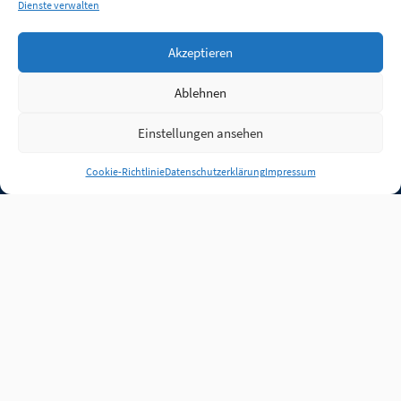
Dienste verwalten
Akzeptieren
Ablehnen
Einstellungen ansehen
Anmelden
Cookie-Richtlinie
Datenschutzerklärung
Impressum
Jobs
Partner
FAQ
Quellen
Qualitätssicherung
WLO Beirat
Kontakt
Impressum
Datenschutz
Plug-in
Cookie-Richtlinie (EU)
Unsere Inhalte stehen
unter der Lizenz
CC BY
4.0
.