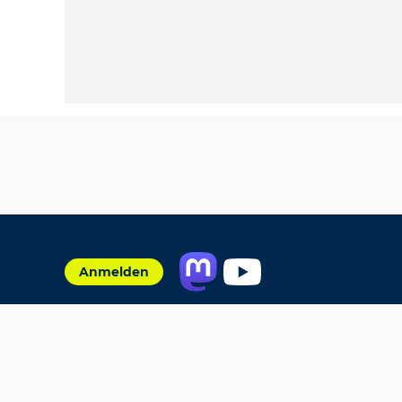
Anmelden
Jobs
Partner
FAQ
Quellen
Qualitätssic
Impressum
Datenschutz
Plug-in
Cookie-