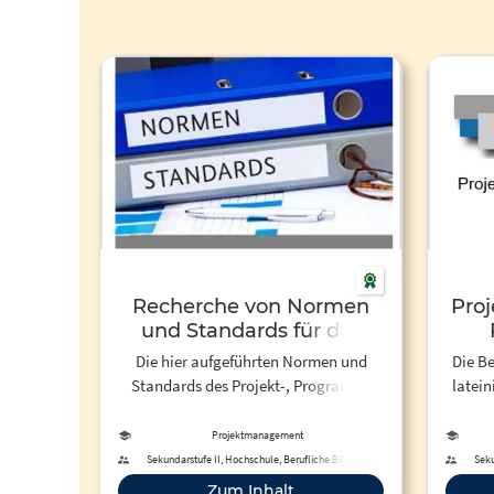
Recherche von Normen
Pro
und Standards für das
Projekt-, Programm- und
Die hier aufgeführten Normen und
Die B
Portfoliomanagement
Standards des Projekt-, Programm-
latein
und Portfoliomanagements wurden im
entwe
Rahmen eines Arbeitspapiers von Prof.
wi
Projektmanagement
Dr. Michael Klotz und Prof. Dr. Susanne
Sekundarstufe II, Hochschule, Berufliche Bildung
Seku
Marx ermittelt. Hierfür kamen
Vor
Zum Inhalt