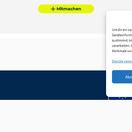
Mitmachen
Um dir ein op
Geräteinform
zustimmst, kö
verarbeiten.
Merkmale und
Dienste verw
Akz
herung
WLO Beirat
Kontakt
Richtlinie (EU)