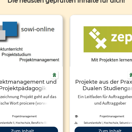
Die neusten geprüften Inhalte für dich!
jektmanagement und
Projekte aus der Prax
Projektpädagogik
Dualen Studienga
Public Administrat
ezeichnung Projekt geht auf das
Ein Leitfaden für Auftraggebe
ische Wort proicere (vorwerfen,
und Auftraggeber
rfen,hinauswerfen) zurück und
rd heute im Sinne von Plan,
Projektmanagement
Projektmanagement
Planung, Entwurf und
ndarstufe II, Hochschule, Berufliche Bildung
Sekundarstufe I, Hochschule, Sekundarst
Berufliche Bildung
habenverwandt. Dabei ist die
Zum Inhalt
Zum Inhalt