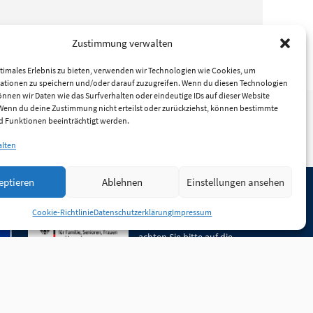
Zustimmung verwalten
timales Erlebnis zu bieten, verwenden wir Technologien wie Cookies, um
ationen zu speichern und/oder darauf zuzugreifen. Wenn du diesen Technologien
nnen wir Daten wie das Surfverhalten oder eindeutige IDs auf dieser Website
 Wenn du deine Zustimmung nicht erteilst oder zurückziehst, können bestimmte
 Funktionen beeinträchtigt werden.
alten
eptieren
Ablehnen
Einstellungen ansehen
Unsere Inhalte stehen
unter der Lizenz
CC BY 4.0
.
Cookie-Richtlinie
Datenschutzerklärung
Impressum
Für Inhalte von Partnern
achten Sie bitte auf die
Lizenzbedingungen der
verlinkten Webseiten.