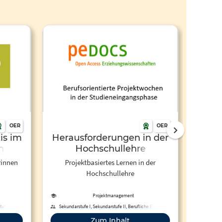
OER
OER
is im
Herausforderungen in der
Act
ng
Hochschullehre
Proje
eion
rinnen
Projektbasiertes Lernen in der
Gesta
Hochschullehre
Förderu
Projektmanagement
ufe II,
Sekundarstufe I, Sekundarstufe II, Berufliche Bildung,
Sekunda
Hochschule
Zum Inhalt