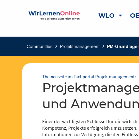
WLO
OE
Communities
chevron_right
Projektmanagement
chevron_right
PM-Grundlagen
Themenseite im Fachportal Projektmanagement:
Projektmanagement – Grundlagen
und Anwendung
Einer der wichtigsten Schlüssel für die wirtscha
Kompetenz, Projekte erfolgreich umzusetzen. Da
Informationen zur Verfügung, die den Einflus