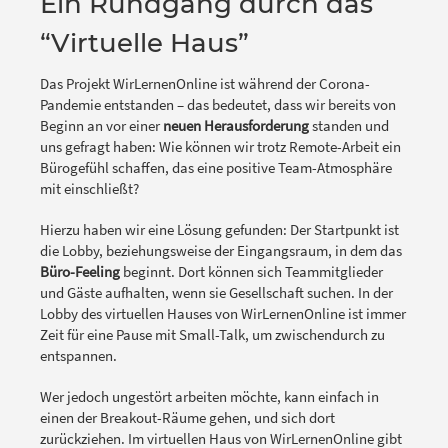
Ein Rundgang durch das
“Virtuelle Haus”
Das Projekt WirLernenOnline ist während der Corona-
Pandemie entstanden – das bedeutet, dass wir bereits von
Beginn an vor einer
neuen Herausforderung
standen und
uns gefragt haben: Wie können wir trotz Remote-Arbeit ein
Bürogefühl schaffen, das eine positive Team-Atmosphäre
mit einschließt?
Hierzu haben wir eine Lösung gefunden: Der Startpunkt ist
die Lobby, beziehungsweise der Eingangsraum, in dem das
Büro-Feeling
beginnt. Dort können sich Teammitglieder
und Gäste aufhalten, wenn sie Gesellschaft suchen. In der
Lobby des virtuellen Hauses von WirLernenOnline ist immer
Zeit für eine Pause mit Small-Talk, um zwischendurch zu
entspannen.
Wer jedoch ungestört arbeiten möchte, kann einfach in
einen der Breakout-Räume gehen, und sich dort
zurückziehen. Im virtuellen Haus von WirLernenOnline gibt