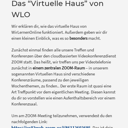
Das “Virtuelle Haus” von
WLO
Wir erklären dir, wie das virtuelle Haus von
WirLernenOnline funktioniert. Außerdem geben wir dir
einen kleinen Einblick, was es so
besonders
macht.
Zunächst einmal finden alle unsere Treffen und
Konferenzen über den cloudbasierten Videokonferenzdienst
ZOOM statt. Das heißt, wir treffen uns per Videotelefonie
zunächst in
einem zentralen ZOOM-Raum
– in unserem
sogenannten Virtuellen Haus sind verschiedene
Konferenzräume, passend zu den jeweiligen
Wochenthemen, zu finden.. Der erste Raum ist quasi eine
Art Treffpunkt vor dem eigentlichen Meeting. Diesen kannst
du dir so vorstellen wie einen Aufenthaltsbereich vor einem
Konferenzsaal.
Um am ZOOM-Meeting teilzunehmen, verwendest du den
nachfolgenden Link:
https://us02web.zoom.us/j/86112602695
. Das ist dein