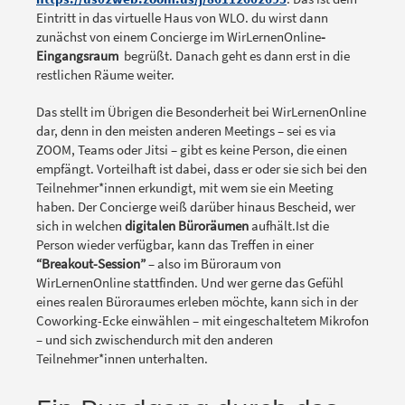
Eintritt in das virtuelle Haus von WLO. du wirst dann
zunächst von einem Concierge im WirLernenOnline
-
Eingangsraum
begrüßt. Danach geht es dann erst in die
restlichen Räume weiter.
Das stellt im Übrigen die Besonderheit bei WirLernenOnline
dar, denn in den meisten anderen Meetings – sei es via
ZOOM, Teams oder Jitsi – gibt es keine Person, die einen
empfängt. Vorteilhaft ist dabei, dass er oder sie sich bei den
Teilnehmer*innen erkundigt, mit wem sie ein Meeting
haben. Der Concierge weiß darüber hinaus Bescheid, wer
sich in welchen
digitalen Büroräumen
aufhält.Ist die
Person wieder verfügbar, kann das Treffen in einer
“Breakout-Session”
– also im Büroraum von
WirLernenOnline stattfinden. Und wer gerne das Gefühl
eines realen Büroraumes erleben möchte, kann sich in der
Coworking-Ecke einwählen – mit eingeschaltetem Mikrofon
– und sich zwischendurch mit den anderen
Teilnehmer*innen unterhalten.