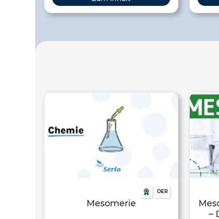
einen Teil des einfallenden, weißen
e
Lichts durch Anregung seiner Atome,
Elektronen und Moleküle und
reflektiert das Licht der übrig
bleibenden Wellenlängen.
Wahrgenommen wird also die
Komplementärfarbe des absorbierten
Lichts. Der Gegenstand emittiert selbst
Licht bestimmter Wellenlängen - diese
ergeben dann die Farbwahrnehmung
des Gegenstandes für den Beobachter.
OER
Mesomerie
Meso
– 