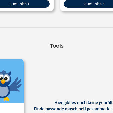
Gründe: Der Gegenstand absorbiert
Zum Inhalt
Zum Inhalt
//amzn.to/2D6oPWY Alle Zeilen,
einen Teil des einfallenden, 
it einem * gekennzeichnet sind,
Lichts durch Anregung seiner 
lten sog. Affiliate-Links. Sollte
Elektronen und Moleküle 
auf zustande kommen, erhalten
reflektiert das Licht der üb
ne kleine Provision von Amazon.
bleibenden Wellenlängen
ich entstehen keine Mehrkosten!
Wahrgenommen wird also 
Komplementärfarbe des absorbierten
Tools
Lichts. Der Gegenstand emittiert selbst
Licht bestimmter Wellenlängen 
ergeben dann die Farbwahrn
des Gegenstandes für den Beob
Hier gibt es noch keine geprüft
Finde passende maschinell gesammelte In