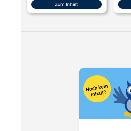
Zum Inhalt
https:
die m
entha
ein K
wir ei
Für d