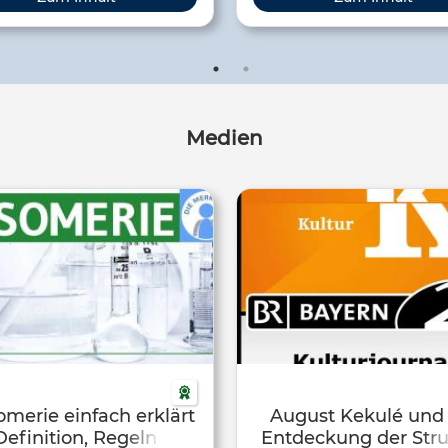
rschien ihm erst im Traum.
Medien
merie einfach erklärt
August Kekulé und 
Definition, Regeln &
Entdeckung der Stru