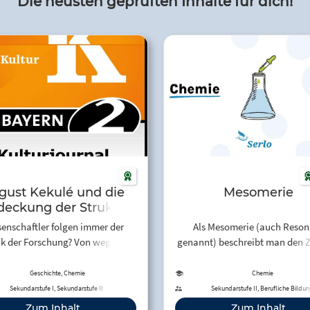
Die neusten geprüften Inhalte für dich!
gust Kekulé und die
Mesomerie
deckung der Struktur
des Benzols
enschaftler folgen immer der
Als Mesomerie (auch Reso
ik der Forschung? Von wegen!
genannt) beschreibt man den 
drich August Kekulé arbeitete
eines Moleküls, oder mehrat
 erfolglos an einem der großen
Ions, dass dessen Strukturforme
Geschichte, Chemie
Chemie
östen Rätsel der Chemie. Doch
…
Sekundarstufe I, Sekundarstufe II
Sekundarstufe II, Berufliche Bildun
 Aufbau des Benzol-Moleküls
Zum Inhalt
Zum Inhalt