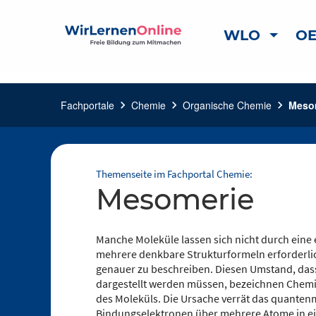
WLO
OE
Fachportale
chevron_right
Chemie
chevron_right
Organische Chemie
chevron_right
Meso
Themenseite im Fachportal Chemie:
Mesomerie
Manche Moleküle lassen sich nicht durch eine 
mehrere denkbare Strukturformeln erforderli
genauer zu beschreiben. Diesen Umstand, das
dargestellt werden müssen, bezeichnen Chemike
des Moleküls. Die Ursache verrät das quanten
Bindungselektronen über mehrere Atome in ei