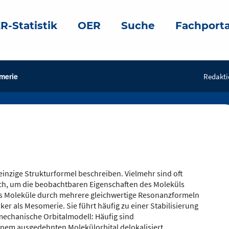
R-Statistik
OER
Suche
Fachporta
merie
Redakti
einzige Strukturformel beschreiben. Vielmehr sind oft
ch, um die beobachtbaren Eigenschaften des Moleküls
s Moleküle durch mehrere gleichwertige Resonanzformeln
r als Mesomerie. Sie führt häufig zu einer Stabilisierung
mechanische Orbitalmodell: Häufig sind
nem ausgedehnten Molekülorbital delokalisiert.