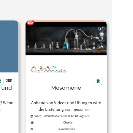
OER
t und
Mesomerie
g? Wenn
Anhand von Videos und Übungen wird
 farbig
die Erstellung von mesomeren
immter
Grenzstrukturen anschaulich erklärt.
Video, Unterrichtsbaustein/-reihe, Übungsmaterial, Tool
, das
Chemie
s zwei
Sekundarstufe II