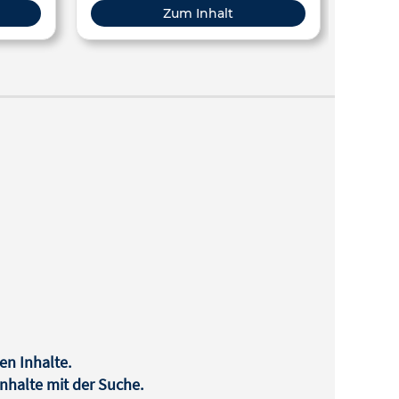
Zum Inhalt
weißen
Atome,
und
rig
.
die
– diese
ehmung
achter.
en Inhalte.
halte mit der Suche.