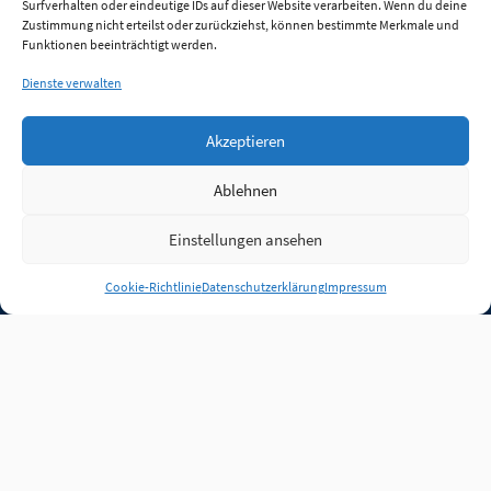
Surfverhalten oder eindeutige IDs auf dieser Website verarbeiten. Wenn du deine
Zustimmung nicht erteilst oder zurückziehst, können bestimmte Merkmale und
Funktionen beeinträchtigt werden.
Dienste verwalten
Akzeptieren
Ablehnen
Einstellungen ansehen
Anmelden
Cookie-Richtlinie
Datenschutzerklärung
Impressum
Jobs
Partner
FAQ
Quellen
Qualitätssicherung
WLO Beirat
Kontakt
Impressum
Datenschutz
Plug-in
Cookie-Richtlinie (EU)