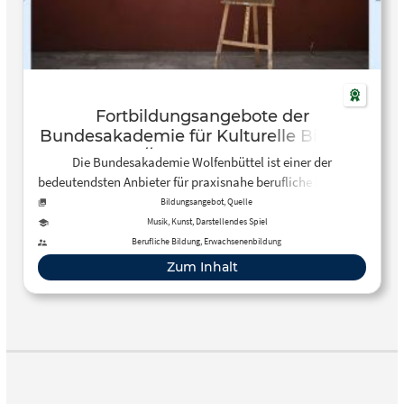
Fortbildungsangebote der
Bundesakademie für Kulturelle Bildung
// Wolfenbüttel
Die Bundesakademie Wolfenbüttel ist einer der
bedeutendsten Anbieter für praxisnahe berufliche Fort- und
Weiterbildung im Bereich Kulturelle Bildung in
Bildungsangebot, Quelle
Deutschland. Die Startseite wird regelmäßig gewartet und
Musik, Kunst, Darstellendes Spiel
informiert über Fort- und Weiterbildungsangebote der
Berufliche Bildung, Erwachsenenbildung
Bundesakademie.
Zum Inhalt