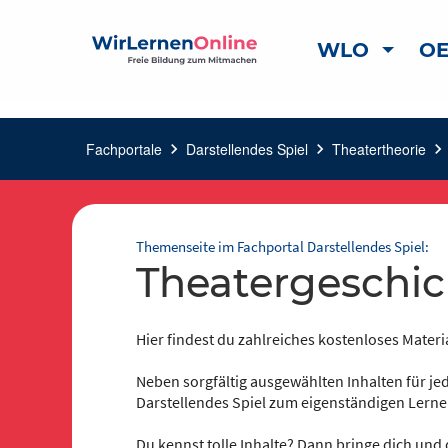
WLO
OE
Fachportale
chevron_right
Darstellendes Spiel
chevron_right
Theatertheorie
chevron_right
Themenseite im Fachportal Darstellendes Spiel:
Theatergeschi
Hier findest du zahlreiches kostenloses Materia
Neben sorgfältig ausgewählten Inhalten für jed
Darstellendes Spiel zum eigenständigen Lerne
Du kennst tolle Inhalte? Dann bringe dich und 