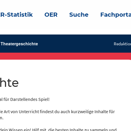
R-Statistik
OER
Suche
Fachporta
Theatergeschichte
Redaktion
chte
l für Darstellendes Spiel!
e Art von Unterricht findest du auch kurzweilige Inhalte für
n.
dein Wissen ein! Hilf mit, die besten Inhalte zu sammeln und