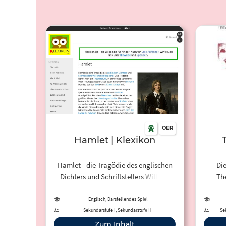
OER
Hamlet | Klexikon
Hamlet - die Tragödie des englischen
Di
Dichters und Schriftstellers William
The
Shakespeare - Inhalt und Hintergründe
Ein
für Kinder erklärt.
Englisch, Darstellendes Spiel
Sekundarstufe I, Sekundarstufe II
Se
Zum Inhalt