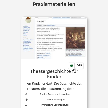
Praxismaterialien
OER
Theatergeschichte für
Kinder
Für Kinder erklärt: Die Geschichte des
Theaters, die Abstammung des Worts
“Theater”, die unterschiedlichen
Quelle, Recherche, Lernauftrag
Theaterformen uvm.
Darstellendes Spiel
Primarstufe, Sekundarstufe I