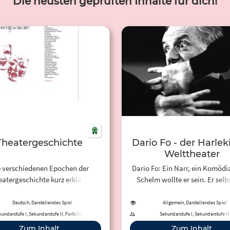
Die neusten geprüften Inhalte für dich!
Theatergeschichte
Dario Fo - der Harlek
Welttheater
e verschiedenen Epochen der
Dario Fo: Ein Narr, ein Komödia
atergeschichte kurz erklärt.
Schelm wollte er sein. Er selb
fach auf die Epoche klicken.
sich wohl am liebsten in der 
seines Lebens, die er sich auf d
Deutsch, Darstellendes Spiel
Allgemein, Darstellendes Spiel
geschrieben hatte: die des Har
kundarstufe I, Sekundarstufe II, Fortbildung
Sekundarstufe I, Sekundarstufe II
des Gauklers.
Zum Inhalt
Zum Inhalt