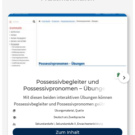
Possessivbegleiter und
Possessivpronomen – Übungen |
Lingolia Deutsch
Mit diesen beiden interaktiven Übungen können
Possessivbegleiter und Possessivpronomen geübt werden.
Übungsmaterial, Quelle
Deutsch als Zweitsprache
Sekundarstufe I, Sekundarstufe II, Erwachsenenbildung
Zum Inhalt