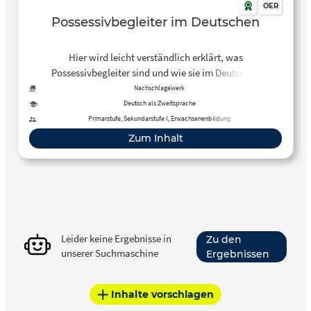
OER
Possessivbegleiter im Deutschen
Hier wird leicht verständlich erklärt, was
Possessivbegleiter sind und wie sie im Deutschen
angewendet werden. Viele Beispiele erleichtern das
Nachschlagewerk
Verständnis zusätzlich.
Deutsch als Zweitsprache
Primarstufe, Sekundarstufe I, Erwachsenenbildung
Zum Inhalt
Leider keine Ergebnisse in
Zu den
unserer Suchmaschine
Ergebnissen
Inhalte vorschlagen