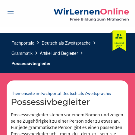
Fachportale
chevron_right
Deutsch als Zweitsprache
chevron_right
Grammatik
chevron_right
Artikel und Begleiter
chevron_right
Possessivbegleiter
Themenseite im Fachportal Deutsch als Zweitsprache:
Possessivbegleiter
Possessivbegleiter stehen vor einem Nomen und zeigen
seine Zugehörigkeit zu einer Person oder zu etwas an.
Für jede grammatische Person gibt es einen passenden
Possessivbegleiter: ich - mein, du - dein, er - sein, sie -