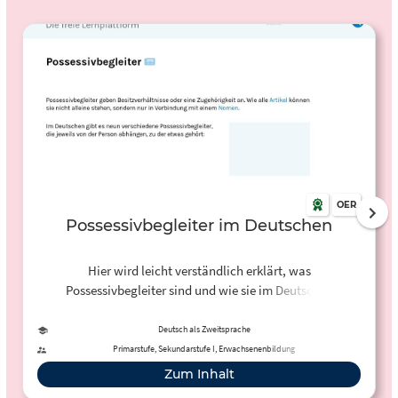
OER
Possessivbegleiter im Deutschen
Hier wird leicht verständlich erklärt, was
Possessivbegleiter sind und wie sie im Deutschen
angewendet werden. Viele Beispiele erleichtern das
Verständnis zusätzlich.
Deutsch als Zweitsprache
Primarstufe, Sekundarstufe I, Erwachsenenbildung
Zum Inhalt